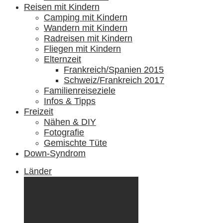
Reisen mit Kindern
Camping mit Kindern
Wandern mit Kindern
Radreisen mit Kindern
Fliegen mit Kindern
Elternzeit
Frankreich/Spanien 2015
Schweiz/Frankreich 2017
Familienreiseziele
Infos & Tipps
Freizeit
Nähen & DIY
Fotografie
Gemischte Tüte
Down-Syndrom
Länder
Dänemark
Deutschland
Ecuador & Galápagos
Finnland
Frankreich