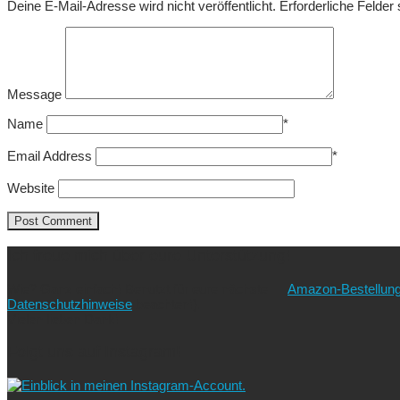
Deine E-Mail-Adresse wird nicht veröffentlicht.
Erforderliche Felder
Message
Name
*
Email Address
*
Website
Ich freue mich über eure Unterstützung!
Wie? Ganz einfach! Benutzt für eure nächste
Amazon-Bestellun
Datenschutzhinweise
beachten!).
Vielen lieben Dank!
Folgt uns auf Instagram!