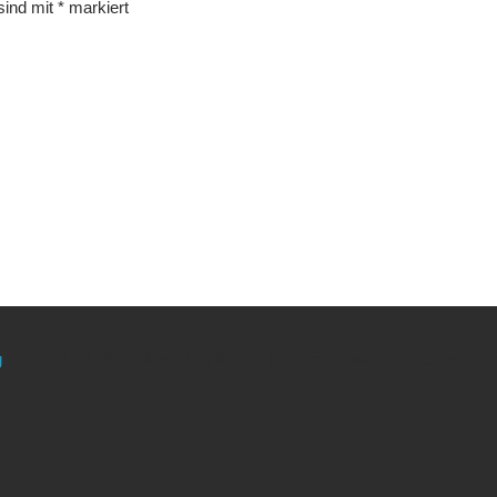
 sind mit
*
markiert
g
meinen Link. Euch kostet es keinen Cent mehr, während ich als Amaz