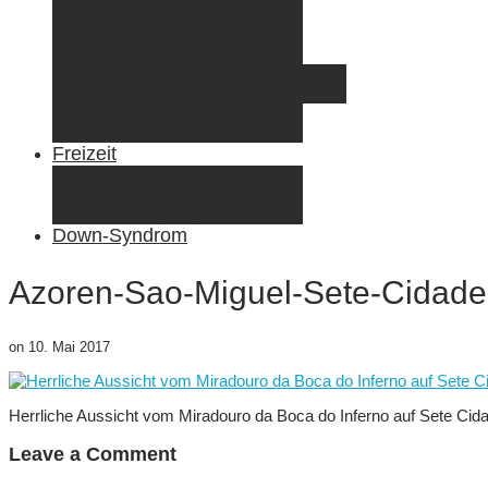
Radreisen mit Kindern
Fliegen mit Kindern
Elternzeit
Frankreich/Spanien 2015
Schweiz/Frankreich 2017
Familienreiseziele
Infos & Tipps
Freizeit
Nähen & DIY
Fotografie
Gemischte Tüte
Down-Syndrom
Azoren-Sao-Miguel-Sete-Cidades
on
10. Mai 2017
Herrliche Aussicht vom Miradouro da Boca do Inferno auf Sete Cid
Leave a Comment