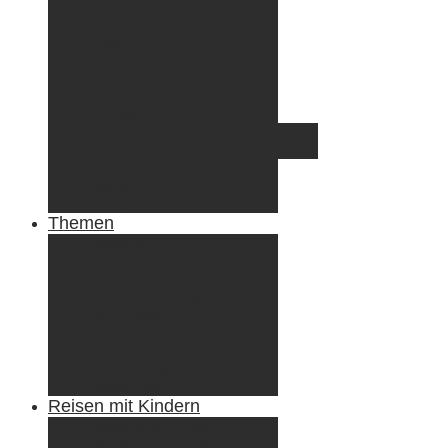
Griechenland
Irland
Island
Luxemburg
Norwegen
Österreich
Portugal
Azoren
Madeira
Schweiz
Spanien
Tunesien
Themen
Camping
Roadtrips
Wandern & Trekking
Stadtbesichtigungen
Winterreisen
Besondere Erlebnisse
Equipment
Reisezahlungsmittel
Reiseanekdoten
Reisen mit Kindern
Camping mit Kindern
Wandern mit Kindern