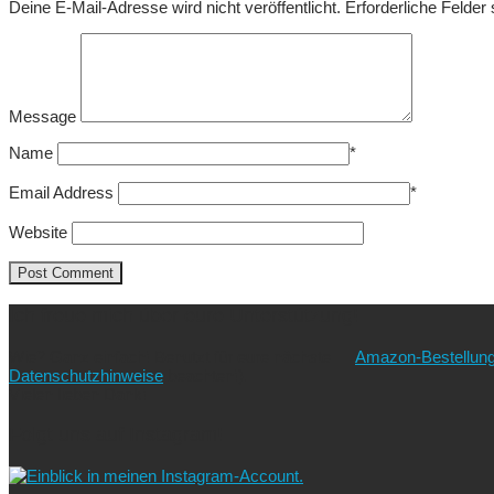
Deine E-Mail-Adresse wird nicht veröffentlicht.
Erforderliche Felder
Message
Name
*
Email Address
*
Website
Ich freue mich über eure Unterstützung!
Wie? Ganz einfach! Benutzt für eure nächste
Amazon-Bestellun
Datenschutzhinweise
beachten!).
Vielen lieben Dank!
Folgt uns auf Instagram!