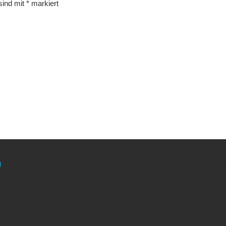
 sind mit
*
markiert
g
meinen Link. Euch kostet es keinen Cent mehr, während ich als Amaz