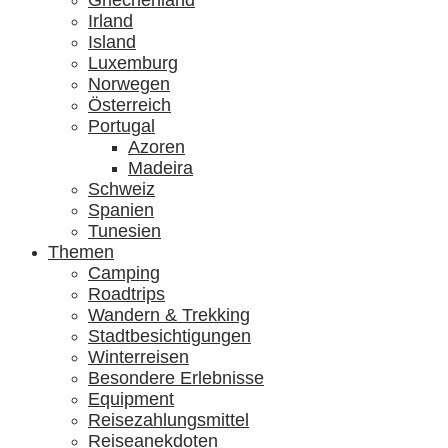
Griechenland
Irland
Island
Luxemburg
Norwegen
Österreich
Portugal
Azoren
Madeira
Schweiz
Spanien
Tunesien
Themen
Camping
Roadtrips
Wandern & Trekking
Stadtbesichtigungen
Winterreisen
Besondere Erlebnisse
Equipment
Reisezahlungsmittel
Reiseanekdoten