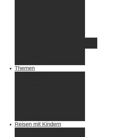
Griechenland
Irland
Island
Luxemburg
Norwegen
Österreich
Portugal
Azoren
Madeira
Schweiz
Spanien
Tunesien
Themen
Camping
Roadtrips
Wandern & Trekking
Stadtbesichtigungen
Winterreisen
Besondere Erlebnisse
Equipment
Reisezahlungsmittel
Reiseanekdoten
Reisen mit Kindern
Camping mit Kindern
Wandern mit Kindern