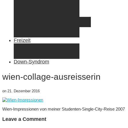
Radreisen mit Kindern
Fliegen mit Kindern
Elternzeit
Frankreich/Spanien 2015
Schweiz/Frankreich 2017
Familienreiseziele
Infos & Tipps
Freizeit
Nähen & DIY
Fotografie
Gemischte Tüte
Down-Syndrom
wien-collage-ausreisserin
on
21. Dezember 2016
Wien-Impressionen von meiner Studenten-Single-City-Reise 2007
Leave a Comment