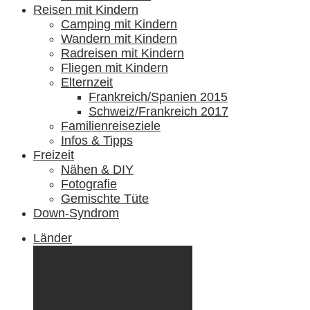
Reisen mit Kindern
Camping mit Kindern
Wandern mit Kindern
Radreisen mit Kindern
Fliegen mit Kindern
Elternzeit
Frankreich/Spanien 2015
Schweiz/Frankreich 2017
Familienreiseziele
Infos & Tipps
Freizeit
Nähen & DIY
Fotografie
Gemischte Tüte
Down-Syndrom
Länder
Dänemark
Deutschland
Ecuador & Galápagos
Finnland
Frankreich