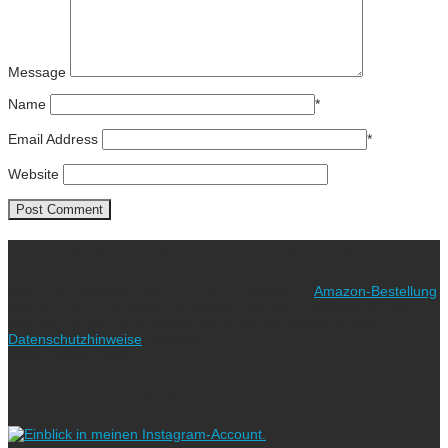
Message
Name
*
Email Address
*
Website
Ich freue mich über eure Unterstützung!
Wie? Ganz einfach! Benutzt für eure nächste
Amazon-Bestellung
meinen Link. Euch kostet es keinen Cent mehr, während ich als
Amazon-Partner an qualifizierten Verkäufen verdiene (bitte
Datenschutzhinweise
beachten!).
Vielen lieben Dank!
Folgt uns auf Instagram!