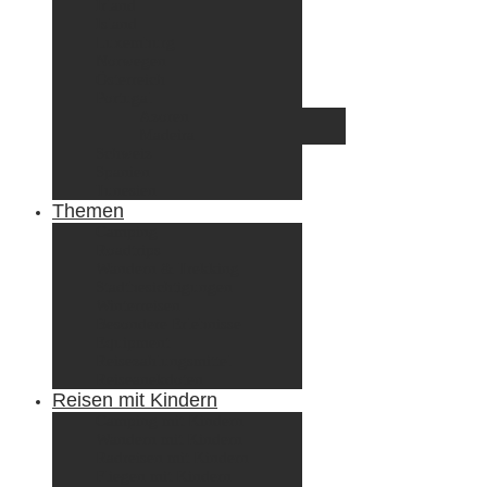
Irland
Island
Luxemburg
Norwegen
Österreich
Portugal
Azoren
Madeira
Schweiz
Spanien
Tunesien
Themen
Camping
Roadtrips
Wandern & Trekking
Stadtbesichtigungen
Winterreisen
Besondere Erlebnisse
Equipment
Reisezahlungsmittel
Reiseanekdoten
Reisen mit Kindern
Camping mit Kindern
Wandern mit Kindern
Radreisen mit Kindern
Fliegen mit Kindern