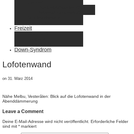
Elternzeit
Frankreich/Spanien 2015
Schweiz/Frankreich 2017
Familienreiseziele
Infos & Tipps
Freizeit
Nähen & DIY
Fotografie
Gemischte Tüte
Down-Syndrom
Lofotenwand
on
31. März 2014
Nähe Melbu, Vesterålen: Blick auf die Lofotenwand in der
Abenddämmerung
Leave a Comment
Deine E-Mail-Adresse wird nicht veröffentlicht.
Erforderliche Felder
sind mit
*
markiert