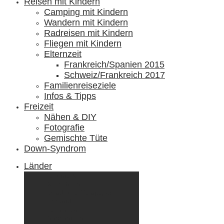
Reisen mit Kindern
Camping mit Kindern
Wandern mit Kindern
Radreisen mit Kindern
Fliegen mit Kindern
Elternzeit
Frankreich/Spanien 2015
Schweiz/Frankreich 2017
Familienreiseziele
Infos & Tipps
Freizeit
Nähen & DIY
Fotografie
Gemischte Tüte
Down-Syndrom
Länder
Dänemark
Deutschland
Ecuador & Galápagos
Finnland
Frankreich
Griechenland