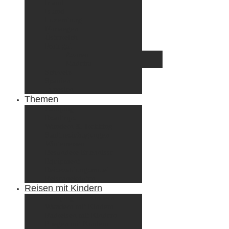
Irland
Island
Luxemburg
Norwegen
Österreich
Portugal
Azoren
Madeira
Schweiz
Spanien
Tunesien
Themen
Camping
Roadtrips
Wandern & Trekking
Stadtbesichtigungen
Winterreisen
Besondere Erlebnisse
Equipment
Reisezahlungsmittel
Reiseanekdoten
Reisen mit Kindern
Camping mit Kindern
Wandern mit Kindern
Radreisen mit Kindern
Fliegen mit Kindern