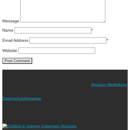
Message
Name
*
Email Address
*
Website
Ich freue mich über eure Unterstützung!
Wie? Ganz einfach! Benutzt für eure nächste
Amazon-Bestellung
meinen Link. Euch kostet es keinen Cent mehr, während ich als
Amazon-Partner an qualifizierten Verkäufen verdiene (bitte
Datenschutzhinweise
beachten!).
Vielen lieben Dank!
Folgt uns auf Instagram!