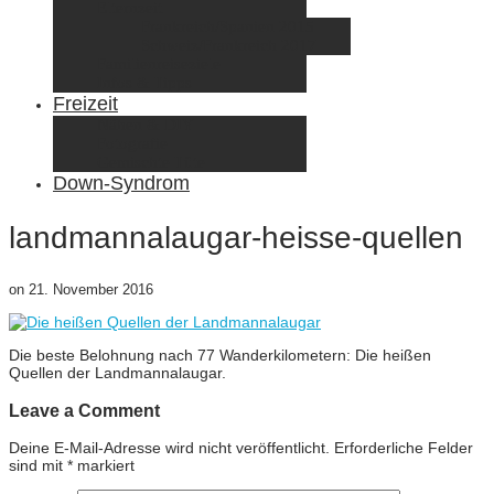
Elternzeit
Frankreich/Spanien 2015
Schweiz/Frankreich 2017
Familienreiseziele
Infos & Tipps
Freizeit
Nähen & DIY
Fotografie
Gemischte Tüte
Down-Syndrom
landmannalaugar-heisse-quellen
on
21. November 2016
Die beste Belohnung nach 77 Wanderkilometern: Die heißen
Quellen der Landmannalaugar.
Leave a Comment
Deine E-Mail-Adresse wird nicht veröffentlicht.
Erforderliche Felder
sind mit
*
markiert