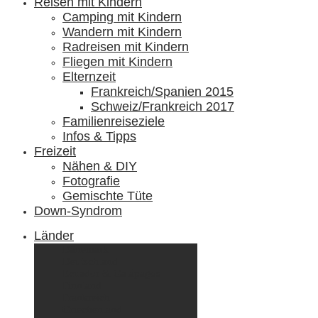
Reisen mit Kindern
Camping mit Kindern
Wandern mit Kindern
Radreisen mit Kindern
Fliegen mit Kindern
Elternzeit
Frankreich/Spanien 2015
Schweiz/Frankreich 2017
Familienreiseziele
Infos & Tipps
Freizeit
Nähen & DIY
Fotografie
Gemischte Tüte
Down-Syndrom
Länder
Dänemark
Deutschland
Ecuador & Galápagos
Finnland
Frankreich
Griechenland