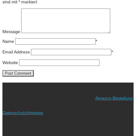
sind mit
*
markiert
Message
Name
*
Email Address
*
Website
Ich freue mich über eure Unterstützung!
Wie? Ganz einfach! Benutzt für eure nächste
Amazon-Bestellung
meinen Link. Euch kostet es keinen Cent mehr, während ich als
Amazon-Partner an qualifizierten Verkäufen verdiene (bitte
Datenschutzhinweise
beachten!).
Vielen lieben Dank!
Folgt uns auf Instagram!