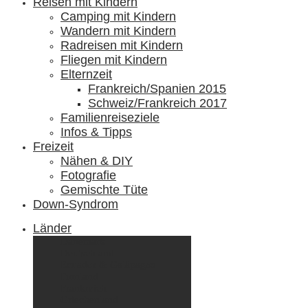
Reisen mit Kindern
Camping mit Kindern
Wandern mit Kindern
Radreisen mit Kindern
Fliegen mit Kindern
Elternzeit
Frankreich/Spanien 2015
Schweiz/Frankreich 2017
Familienreiseziele
Infos & Tipps
Freizeit
Nähen & DIY
Fotografie
Gemischte Tüte
Down-Syndrom
Länder
Dänemark
Deutschland
Ecuador & Galápagos
Finnland
Frankreich
Griechenland