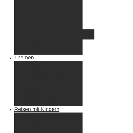
Irland
Island
Luxemburg
Norwegen
Österreich
Portugal
Azoren
Madeira
Schweiz
Spanien
Tunesien
Themen
Camping
Roadtrips
Wandern & Trekking
Stadtbesichtigungen
Winterreisen
Besondere Erlebnisse
Equipment
Reisezahlungsmittel
Reiseanekdoten
Reisen mit Kindern
Camping mit Kindern
Wandern mit Kindern
Radreisen mit Kindern
Fliegen mit Kindern