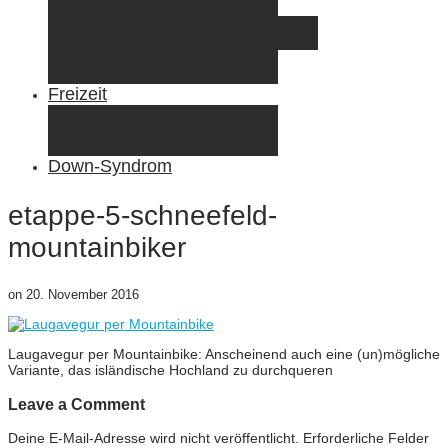
Elternzeit
Frankreich/Spanien 2015
Schweiz/Frankreich 2017
Familienreiseziele
Infos & Tipps
Freizeit
Nähen & DIY
Fotografie
Gemischte Tüte
Down-Syndrom
etappe-5-schneefeld-
mountainbiker
on
20. November 2016
Laugavegur per Mountainbike: Anscheinend auch eine (un)mögliche
Variante, das isländische Hochland zu durchqueren
Leave a Comment
Deine E-Mail-Adresse wird nicht veröffentlicht.
Erforderliche Felder