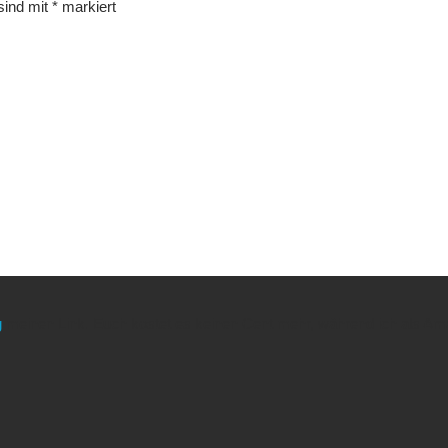
 sind mit
*
markiert
g
meinen Link. Euch kostet es keinen Cent mehr, während ich als Amaz