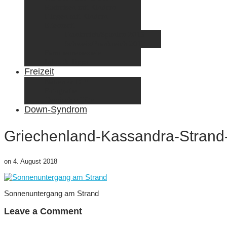
Radreisen mit Kindern
Fliegen mit Kindern
Elternzeit
Frankreich/Spanien 2015
Schweiz/Frankreich 2017
Familienreiseziele
Infos & Tipps
Freizeit
Nähen & DIY
Fotografie
Gemischte Tüte
Down-Syndrom
Griechenland-Kassandra-Stran
on
4. August 2018
Sonnenuntergang am Strand
Leave a Comment