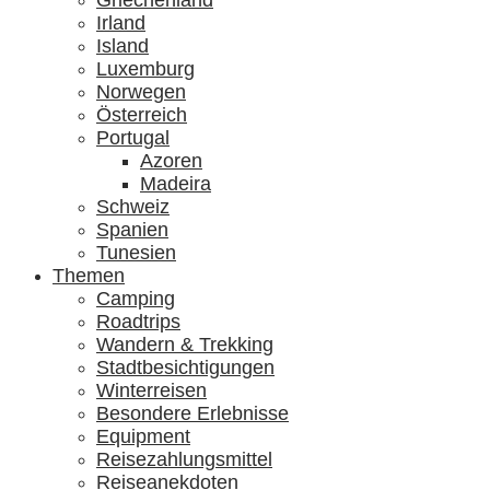
Griechenland
Irland
Island
Luxemburg
Norwegen
Österreich
Portugal
Azoren
Madeira
Schweiz
Spanien
Tunesien
Themen
Camping
Roadtrips
Wandern & Trekking
Stadtbesichtigungen
Winterreisen
Besondere Erlebnisse
Equipment
Reisezahlungsmittel
Reiseanekdoten