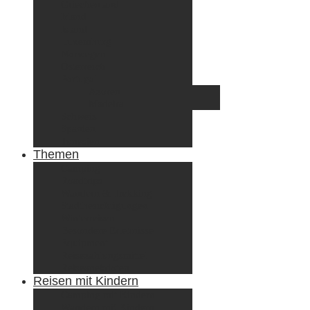
Griechenland
Irland
Island
Luxemburg
Norwegen
Österreich
Portugal
Azoren
Madeira
Schweiz
Spanien
Tunesien
Themen
Camping
Roadtrips
Wandern & Trekking
Stadtbesichtigungen
Winterreisen
Besondere Erlebnisse
Equipment
Reisezahlungsmittel
Reiseanekdoten
Reisen mit Kindern
Camping mit Kindern
Wandern mit Kindern