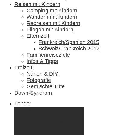
Reisen mit Kindern
Camping mit Kindern
Wandern mit Kindern
Radreisen mit Kindern
Fliegen mit Kindern
Elternzeit
Frankreich/Spanien 2015
Schweiz/Frankreich 2017
Familienreiseziele
Infos & Tipps
Freizeit
Nähen & DIY
Fotografie
Gemischte Tüte
Down-Syndrom
Länder
Dänemark
Deutschland
Ecuador & Galápagos
Finnland
Frankreich