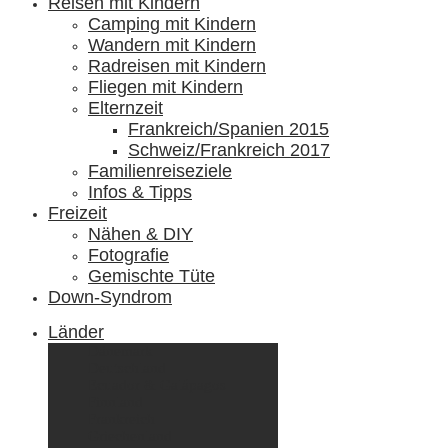
Reisen mit Kindern
Camping mit Kindern
Wandern mit Kindern
Radreisen mit Kindern
Fliegen mit Kindern
Elternzeit
Frankreich/Spanien 2015
Schweiz/Frankreich 2017
Familienreiseziele
Infos & Tipps
Freizeit
Nähen & DIY
Fotografie
Gemischte Tüte
Down-Syndrom
Länder
Dänemark
Deutschland
Ecuador & Galápagos
Finnland
Frankreich
Griechenland