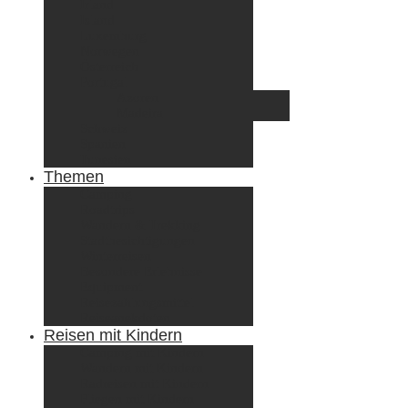
Irland
Island
Luxemburg
Norwegen
Österreich
Portugal
Azoren
Madeira
Schweiz
Spanien
Tunesien
Themen
Camping
Roadtrips
Wandern & Trekking
Stadtbesichtigungen
Winterreisen
Besondere Erlebnisse
Equipment
Reisezahlungsmittel
Reiseanekdoten
Reisen mit Kindern
Camping mit Kindern
Wandern mit Kindern
Radreisen mit Kindern
Fliegen mit Kindern