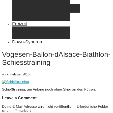
Elternzeit
Frankreich/Spanien 2015
Schweiz/Frankreich 2017
Familienreiseziele
Infos & Tipps
Freizeit
Nähen & DIY
Fotografie
Gemischte Tüte
Down-Syndrom
Vogesen-Ballon-dAlsace-Biathlon-
Schiesstraining
on
7. Februar 2016
Schießtraining, am Anfang noch ohne Skier an den Füßen.
Leave a Comment
Deine E-Mail-Adresse wird nicht veröffentlicht.
Erforderliche Felder
sind mit
*
markiert