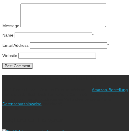
Message
Name
*
Email Address
*
Website
Ich freue mich über eure Unterstützung!
Wie? Ganz einfach! Benutzt für eure nächste
Amazon-Bestellung
meinen Link. Euch kostet es keinen Cent mehr, während ich als
Amazon-Partner an qualifizierten Verkäufen verdiene (bitte
Datenschutzhinweise
beachten!).
Vielen lieben Dank!
Folgt uns auf Instagram!