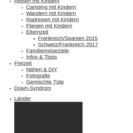
Reisen mit Kindern
Camping mit Kindern
Wandern mit Kindern
Radreisen mit Kindern
Fliegen mit Kindern
Elternzeit
Frankreich/Spanien 2015
Schweiz/Frankreich 2017
Familienreiseziele
Infos & Tipps
Freizeit
Nähen & DIY
Fotografie
Gemischte Tüte
Down-Syndrom
Länder
Dänemark
Deutschland
Ecuador & Galápagos
Finnland
Frankreich
Griechenland