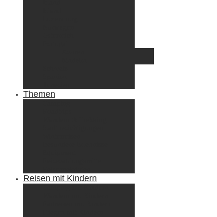
Irland
Island
Luxemburg
Norwegen
Österreich
Portugal
Azoren
Madeira
Schweiz
Spanien
Tunesien
Themen
Camping
Roadtrips
Wandern & Trekking
Stadtbesichtigungen
Winterreisen
Besondere Erlebnisse
Equipment
Reisezahlungsmittel
Reiseanekdoten
Reisen mit Kindern
Camping mit Kindern
Wandern mit Kindern
Radreisen mit Kindern
Fliegen mit Kindern