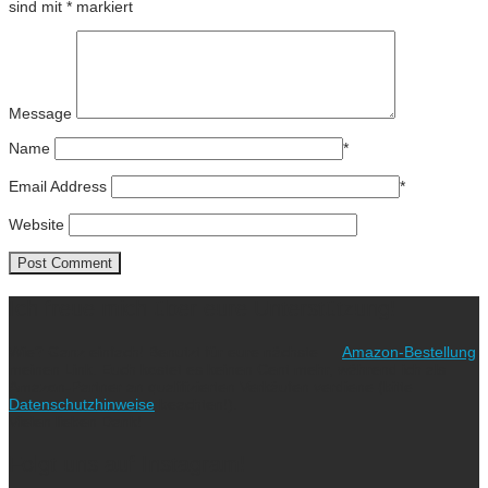
sind mit
*
markiert
Message
Name
*
Email Address
*
Website
Ich freue mich über eure Unterstützung!
Wie? Ganz einfach! Benutzt für eure nächste
Amazon-Bestellung
meinen Link. Euch kostet es keinen Cent mehr, während ich als
Amazon-Partner an qualifizierten Verkäufen verdiene (bitte
Datenschutzhinweise
beachten!).
Vielen lieben Dank!
Folgt uns auf Instagram!