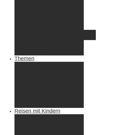
Irland
Island
Luxemburg
Norwegen
Österreich
Portugal
Azoren
Madeira
Schweiz
Spanien
Tunesien
Themen
Camping
Roadtrips
Wandern & Trekking
Stadtbesichtigungen
Winterreisen
Besondere Erlebnisse
Equipment
Reisezahlungsmittel
Reiseanekdoten
Reisen mit Kindern
Camping mit Kindern
Wandern mit Kindern
Radreisen mit Kindern
Fliegen mit Kindern