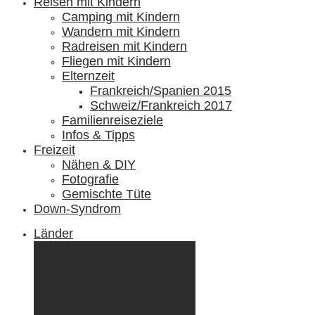
Reisen mit Kindern
Camping mit Kindern
Wandern mit Kindern
Radreisen mit Kindern
Fliegen mit Kindern
Elternzeit
Frankreich/Spanien 2015
Schweiz/Frankreich 2017
Familienreiseziele
Infos & Tipps
Freizeit
Nähen & DIY
Fotografie
Gemischte Tüte
Down-Syndrom
Länder
Dänemark
Deutschland
Ecuador & Galápagos
Finnland
Frankreich
Griechenland