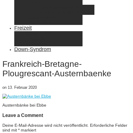
Elternzeit
Frankreich/Spanien 2015
Schweiz/Frankreich 2017
Familienreiseziele
Infos & Tipps
Freizeit
Nähen & DIY
Fotografie
Gemischte Tüte
Down-Syndrom
Frankreich-Bretagne-
Plougrescant-Austernbaenke
on
13. Februar 2020
Austernbänke bei Ebbe
Leave a Comment
Deine E-Mail-Adresse wird nicht veröffentlicht.
Erforderliche Felder
sind mit
*
markiert