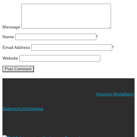
Message
Name
*
Email Address
*
Website
Ich freue mich über eure Unterstützung!
Wie? Ganz einfach! Benutzt für eure nächste
Amazon-Bestellung
meinen Link. Euch kostet es keinen Cent mehr, während ich als
Amazon-Partner an qualifizierten Verkäufen verdiene (bitte
Datenschutzhinweise
beachten!).
Vielen lieben Dank!
Folgt uns auf Instagram!