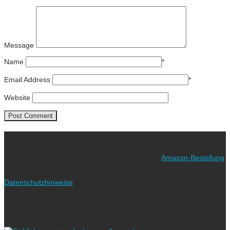
Message
Name
*
Email Address
*
Website
Ich freue mich über eure Unterstützung!
Wie? Ganz einfach! Benutzt für eure nächste
Amazon-Bestellung
meinen Link. Euch kostet es keinen Cent mehr, während ich als
Amazon-Partner an qualifizierten Verkäufen verdiene (bitte
Datenschutzhinweise
beachten!).
Vielen lieben Dank!
Folgt uns auf Instagram!