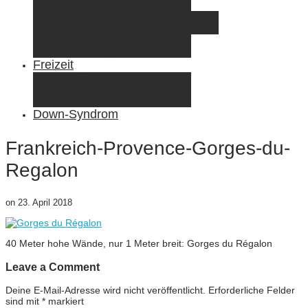
Elternzeit
Frankreich/Spanien 2015
Schweiz/Frankreich 2017
Familienreiseziele
Infos & Tipps
Freizeit
Nähen & DIY
Fotografie
Gemischte Tüte
Down-Syndrom
Frankreich-Provence-Gorges-du-
Regalon
on
23. April 2018
40 Meter hohe Wände, nur 1 Meter breit: Gorges du Régalon
Leave a Comment
Deine E-Mail-Adresse wird nicht veröffentlicht.
Erforderliche Felder
sind mit
*
markiert