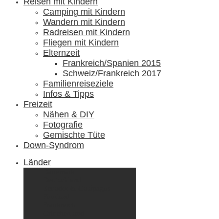
Reisen mit Kindern
Camping mit Kindern
Wandern mit Kindern
Radreisen mit Kindern
Fliegen mit Kindern
Elternzeit
Frankreich/Spanien 2015
Schweiz/Frankreich 2017
Familienreiseziele
Infos & Tipps
Freizeit
Nähen & DIY
Fotografie
Gemischte Tüte
Down-Syndrom
Länder
Dänemark
Deutschland
Ecuador & Galápagos
Finnland
Frankreich
Griechenland