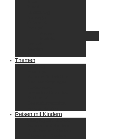
Irland
Island
Luxemburg
Norwegen
Österreich
Portugal
Azoren
Madeira
Schweiz
Spanien
Tunesien
Themen
Camping
Roadtrips
Wandern & Trekking
Stadtbesichtigungen
Winterreisen
Besondere Erlebnisse
Equipment
Reisezahlungsmittel
Reiseanekdoten
Reisen mit Kindern
Camping mit Kindern
Wandern mit Kindern
Radreisen mit Kindern
Fliegen mit Kindern