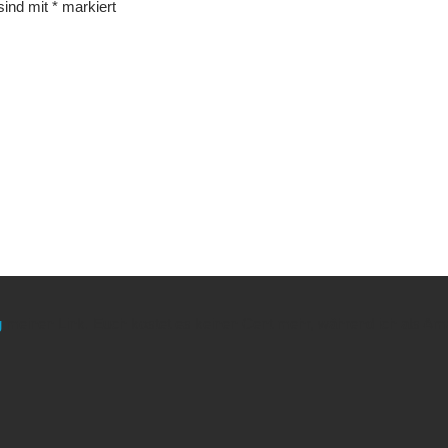
 sind mit
*
markiert
g
meinen Link. Euch kostet es keinen Cent mehr, während ich als Amaz