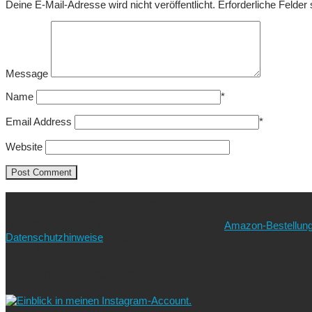
Deine E-Mail-Adresse wird nicht veröffentlicht.
Erforderliche Felder
Message
Name
*
Email Address
*
Website
Ich freue mich über eure Unterstützung!
Wie? Ganz einfach! Benutzt für eure nächste
Amazon-Bestellun
Datenschutzhinweise
beachten!).
Vielen lieben Dank!
Folgt uns auf Instagram!