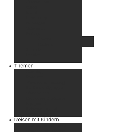
Griechenland
Irland
Island
Luxemburg
Norwegen
Österreich
Portugal
Azoren
Madeira
Schweiz
Spanien
Tunesien
Themen
Camping
Roadtrips
Wandern & Trekking
Stadtbesichtigungen
Winterreisen
Besondere Erlebnisse
Equipment
Reisezahlungsmittel
Reiseanekdoten
Reisen mit Kindern
Camping mit Kindern
Wandern mit Kindern