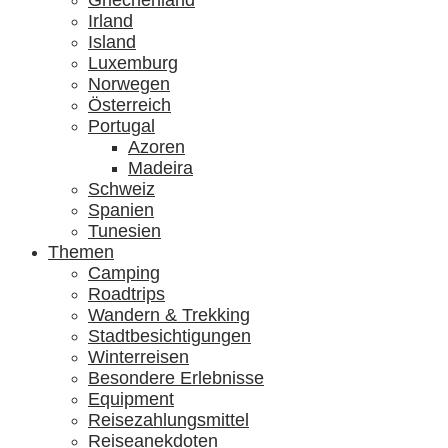
Griechenland
Irland
Island
Luxemburg
Norwegen
Österreich
Portugal
Azoren
Madeira
Schweiz
Spanien
Tunesien
Themen
Camping
Roadtrips
Wandern & Trekking
Stadtbesichtigungen
Winterreisen
Besondere Erlebnisse
Equipment
Reisezahlungsmittel
Reiseanekdoten