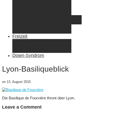
Radreisen mit Kindern
Fliegen mit Kindern
Elternzeit
Frankreich/Spanien 2015
Schweiz/Frankreich 2017
Familienreiseziele
Infos & Tipps
Freizeit
Nähen & DIY
Fotografie
Gemischte Tüte
Down-Syndrom
Lyon-Basiliqueblick
on
13. August 2015
Die Basilique de Fourvière thront über Lyon.
Leave a Comment