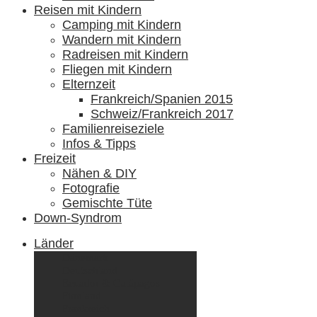
Reisen mit Kindern
Camping mit Kindern
Wandern mit Kindern
Radreisen mit Kindern
Fliegen mit Kindern
Elternzeit
Frankreich/Spanien 2015
Schweiz/Frankreich 2017
Familienreiseziele
Infos & Tipps
Freizeit
Nähen & DIY
Fotografie
Gemischte Tüte
Down-Syndrom
Länder
Dänemark
Deutschland
Ecuador & Galápagos
Finnland
Frankreich