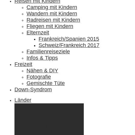
Reisen mit Kindern
Camping mit Kindern
Wandern mit Kindern
Radreisen mit Kindern
Fliegen mit Kindern
Elternzeit
Frankreich/Spanien 2015
Schweiz/Frankreich 2017
Familienreiseziele
Infos & Tipps
Freizeit
Nähen & DIY
Fotografie
Gemischte Tüte
Down-Syndrom
Länder
Dänemark
Deutschland
Ecuador & Galápagos
Finnland
Frankreich
Griechenland