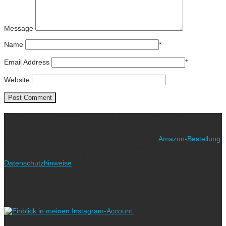
Message
Name
*
Email Address
*
Website
Ich freue mich über eure Unterstützung!
Wie? Ganz einfach! Benutzt für eure nächste
Amazon-Bestellung
meinen Link. Euch kostet es keinen Cent mehr, während ich als
Amazon-Partner an qualifizierten Verkäufen verdiene (bitte
Datenschutzhinweise
beachten!).
Vielen lieben Dank!
Folgt uns auf Instagram!