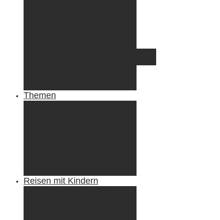
Irland
Island
Luxemburg
Norwegen
Österreich
Portugal
Azoren
Madeira
Schweiz
Spanien
Tunesien
Themen
Camping
Roadtrips
Wandern & Trekking
Stadtbesichtigungen
Winterreisen
Besondere Erlebnisse
Equipment
Reisezahlungsmittel
Reiseanekdoten
Reisen mit Kindern
Camping mit Kindern
Wandern mit Kindern
Radreisen mit Kindern
Fliegen mit Kindern