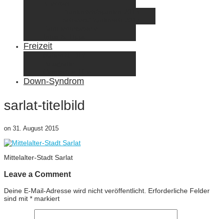
Elternzeit
Frankreich/Spanien 2015
Schweiz/Frankreich 2017
Familienreiseziele
Infos & Tipps
Freizeit
Nähen & DIY
Fotografie
Gemischte Tüte
Down-Syndrom
sarlat-titelbild
on
31. August 2015
Mittelalter-Stadt Sarlat
Leave a Comment
Deine E-Mail-Adresse wird nicht veröffentlicht.
Erforderliche Felder
sind mit
*
markiert