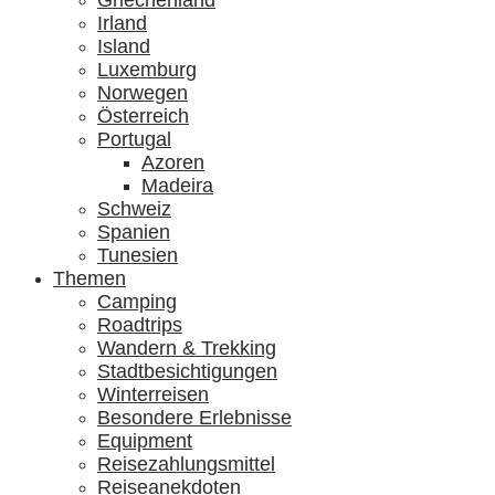
Griechenland
Irland
Island
Luxemburg
Norwegen
Österreich
Portugal
Azoren
Madeira
Schweiz
Spanien
Tunesien
Themen
Camping
Roadtrips
Wandern & Trekking
Stadtbesichtigungen
Winterreisen
Besondere Erlebnisse
Equipment
Reisezahlungsmittel
Reiseanekdoten