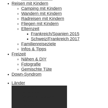
Reisen mit Kindern
Camping mit Kindern
Wandern mit Kindern
Radreisen mit Kindern
Fliegen mit Kindern
Elternzeit
Frankreich/Spanien 2015
Schweiz/Frankreich 2017
Familienreiseziele
Infos & Tipps
Freizeit
Nähen & DIY
Fotografie
Gemischte Tüte
Down-Syndrom
Länder
Dänemark
Deutschland
Ecuador & Galápagos
Finnland
Frankreich