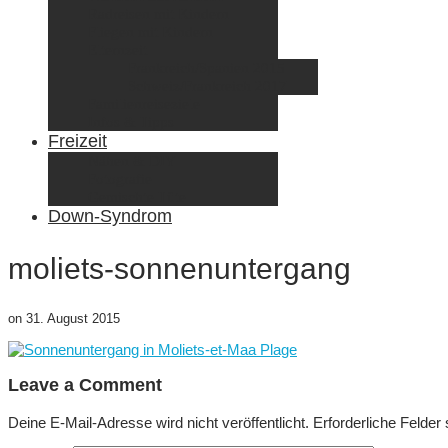
Radreisen mit Kindern
Fliegen mit Kindern
Elternzeit
Frankreich/Spanien 2015
Schweiz/Frankreich 2017
Familienreiseziele
Infos & Tipps
Freizeit
Nähen & DIY
Fotografie
Gemischte Tüte
Down-Syndrom
moliets-sonnenuntergang
on
31. August 2015
Leave a Comment
Deine E-Mail-Adresse wird nicht veröffentlicht.
Erforderliche Felder