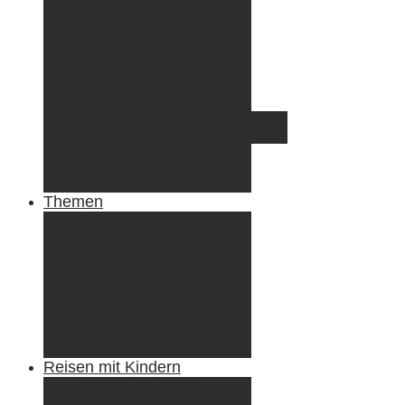
Griechenland
Irland
Island
Luxemburg
Norwegen
Österreich
Portugal
Azoren
Madeira
Schweiz
Spanien
Tunesien
Themen
Camping
Roadtrips
Wandern & Trekking
Stadtbesichtigungen
Winterreisen
Besondere Erlebnisse
Equipment
Reisezahlungsmittel
Reiseanekdoten
Reisen mit Kindern
Camping mit Kindern
Wandern mit Kindern