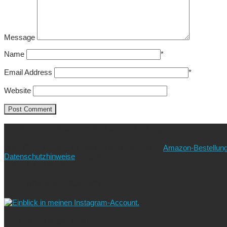
Message
Name
*
Email Address
*
Website
Ich freue mich über eure Unterstützung!
Wie? Ganz einfach! Benutzt für eure nächste
Amazon-Bestellun
Datenschutzhinweise
beachten!).
Vielen lieben Dank!
Folgt uns auf Instagram!
Ich blogge nach dem