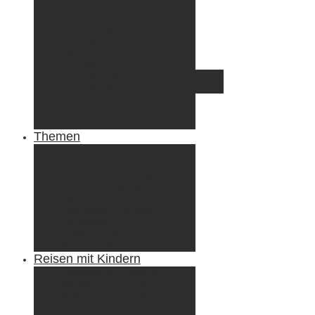
Irland
Island
Luxemburg
Norwegen
Österreich
Portugal
Azoren
Madeira
Schweiz
Spanien
Tunesien
Themen
Camping
Roadtrips
Wandern & Trekking
Stadtbesichtigungen
Winterreisen
Besondere Erlebnisse
Equipment
Reisezahlungsmittel
Reiseanekdoten
Reisen mit Kindern
Camping mit Kindern
Wandern mit Kindern
Radreisen mit Kindern
Fliegen mit Kindern