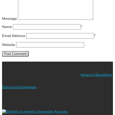
Message
Name
*
Email Address
*
Website
Ich freue mich über eure Unterstützung!
Wie? Ganz einfach! Benutzt für eure nächste
Amazon-Bestellung
meinen Link. Euch kostet es keinen Cent mehr, während ich als
Amazon-Partner an qualifizierten Verkäufen verdiene (bitte
Datenschutzhinweise
beachten!).
Vielen lieben Dank!
Folgt uns auf Instagram!