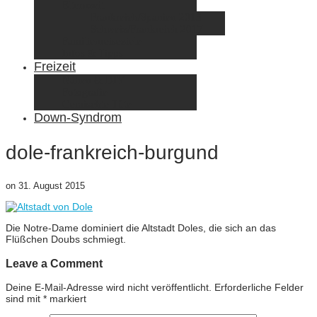
Elternzeit
Frankreich/Spanien 2015
Schweiz/Frankreich 2017
Familienreiseziele
Infos & Tipps
Freizeit
Nähen & DIY
Fotografie
Gemischte Tüte
Down-Syndrom
dole-frankreich-burgund
on
31. August 2015
Die Notre-Dame dominiert die Altstadt Doles, die sich an das
Flüßchen Doubs schmiegt.
Leave a Comment
Deine E-Mail-Adresse wird nicht veröffentlicht.
Erforderliche Felder
sind mit
*
markiert