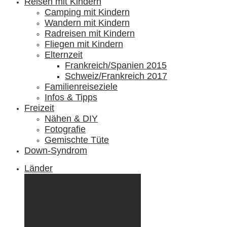
Reisen mit Kindern
Camping mit Kindern
Wandern mit Kindern
Radreisen mit Kindern
Fliegen mit Kindern
Elternzeit
Frankreich/Spanien 2015
Schweiz/Frankreich 2017
Familienreiseziele
Infos & Tipps
Freizeit
Nähen & DIY
Fotografie
Gemischte Tüte
Down-Syndrom
Länder
Dänemark
Deutschland
Ecuador & Galápagos
Finnland
Frankreich
Griechenland