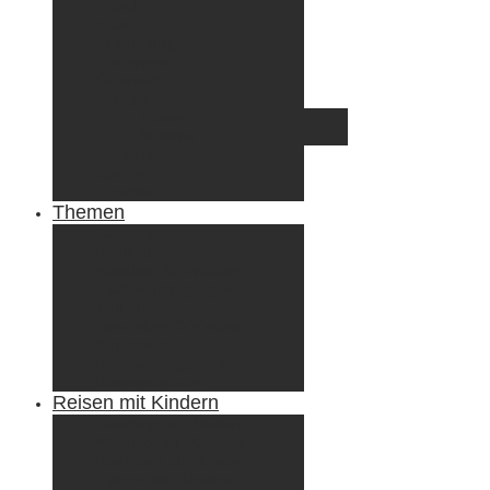
Irland
Island
Luxemburg
Norwegen
Österreich
Portugal
Azoren
Madeira
Schweiz
Spanien
Tunesien
Themen
Camping
Roadtrips
Wandern & Trekking
Stadtbesichtigungen
Winterreisen
Besondere Erlebnisse
Equipment
Reisezahlungsmittel
Reiseanekdoten
Reisen mit Kindern
Camping mit Kindern
Wandern mit Kindern
Radreisen mit Kindern
Fliegen mit Kindern