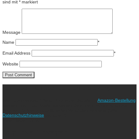
sind mit
*
markiert
Message
Name
*
Email Address
*
Website
Ich freue mich über eure Unterstützung!
Wie? Ganz einfach! Benutzt für eure nächste
Amazon-Bestellung
meinen Link. Euch kostet es keinen Cent mehr, während ich als
Amazon-Partner an qualifizierten Verkäufen verdiene (bitte
Datenschutzhinweise
beachten!).
Vielen lieben Dank!
Folgt uns auf Instagram!