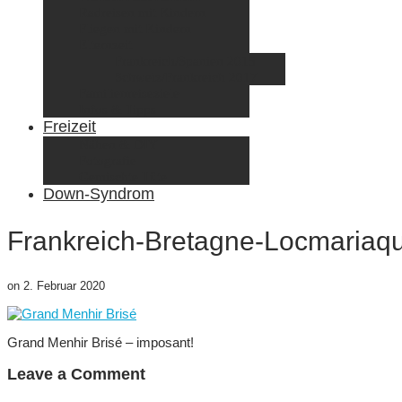
Radreisen mit Kindern
Fliegen mit Kindern
Elternzeit
Frankreich/Spanien 2015
Schweiz/Frankreich 2017
Familienreiseziele
Infos & Tipps
Freizeit
Nähen & DIY
Fotografie
Gemischte Tüte
Down-Syndrom
Frankreich-Bretagne-Locmariaq
on
2. Februar 2020
Grand Menhir Brisé – imposant!
Leave a Comment