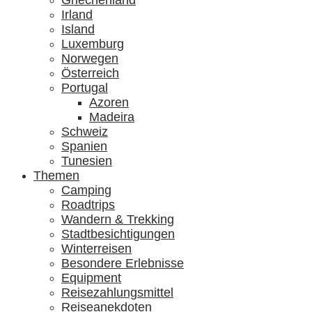
Griechenland
Irland
Island
Luxemburg
Norwegen
Österreich
Portugal
Azoren
Madeira
Schweiz
Spanien
Tunesien
Themen
Camping
Roadtrips
Wandern & Trekking
Stadtbesichtigungen
Winterreisen
Besondere Erlebnisse
Equipment
Reisezahlungsmittel
Reiseanekdoten