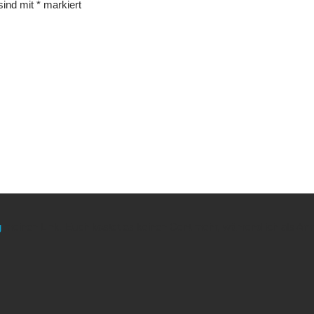
 sind mit
*
markiert
g
meinen Link. Euch kostet es keinen Cent mehr, während ich als Amaz