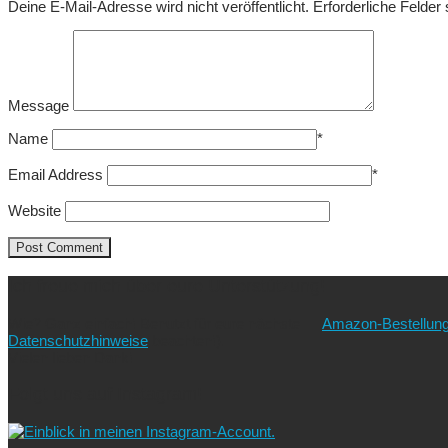
Deine E-Mail-Adresse wird nicht veröffentlicht.
Erforderliche Felder
Message
Name
*
Email Address
*
Website
Ich freue mich über eure Unterstützung!
Wie? Ganz einfach! Benutzt für eure nächste
Amazon-Bestellun
Datenschutzhinweise
beachten!).
Vielen lieben Dank!
Folgt uns auf Instagram!