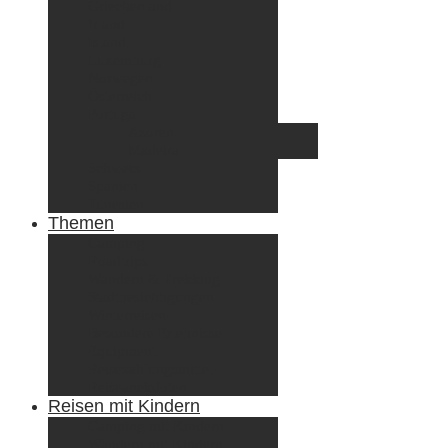
Griechenland
Irland
Island
Luxemburg
Norwegen
Österreich
Portugal
Azoren
Madeira
Schweiz
Spanien
Tunesien
Themen
Camping
Roadtrips
Wandern & Trekking
Stadtbesichtigungen
Winterreisen
Besondere Erlebnisse
Equipment
Reisezahlungsmittel
Reiseanekdoten
Reisen mit Kindern
Camping mit Kindern
Wandern mit Kindern