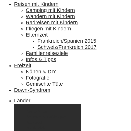
Reisen mit Kindern
Camping mit Kindern
Wandern mit Kindern
Radreisen mit Kindern
Fliegen mit Kindern
Elternzeit
Frankreich/Spanien 2015
Schweiz/Frankreich 2017
Familienreiseziele
Infos & Tipps
Freizeit
Nähen & DIY
Fotografie
Gemischte Tüte
Down-Syndrom
Länder
Dänemark
Deutschland
Ecuador & Galápagos
Finnland
Frankreich