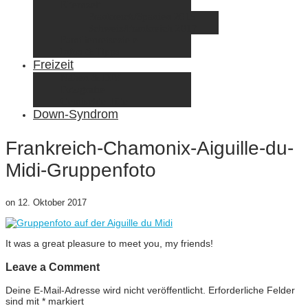
Elternzeit
Frankreich/Spanien 2015
Schweiz/Frankreich 2017
Familienreiseziele
Infos & Tipps
Freizeit
Nähen & DIY
Fotografie
Gemischte Tüte
Down-Syndrom
Frankreich-Chamonix-Aiguille-du-
Midi-Gruppenfoto
on
12. Oktober 2017
It was a great pleasure to meet you, my friends!
Leave a Comment
Deine E-Mail-Adresse wird nicht veröffentlicht.
Erforderliche Felder
sind mit
*
markiert