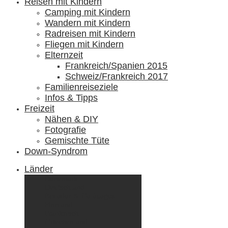
Reisen mit Kindern
Camping mit Kindern
Wandern mit Kindern
Radreisen mit Kindern
Fliegen mit Kindern
Elternzeit
Frankreich/Spanien 2015
Schweiz/Frankreich 2017
Familienreiseziele
Infos & Tipps
Freizeit
Nähen & DIY
Fotografie
Gemischte Tüte
Down-Syndrom
Länder
Dänemark
Deutschland
Ecuador & Galápagos
Finnland
Frankreich
Griechenland