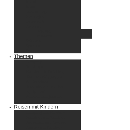
Irland
Island
Luxemburg
Norwegen
Österreich
Portugal
Azoren
Madeira
Schweiz
Spanien
Tunesien
Themen
Camping
Roadtrips
Wandern & Trekking
Stadtbesichtigungen
Winterreisen
Besondere Erlebnisse
Equipment
Reisezahlungsmittel
Reiseanekdoten
Reisen mit Kindern
Camping mit Kindern
Wandern mit Kindern
Radreisen mit Kindern
Fliegen mit Kindern