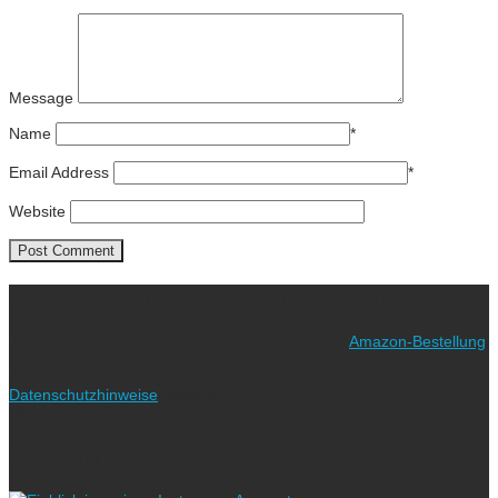
Message
Name
*
Email Address
*
Website
Ich freue mich über eure Unterstützung!
Wie? Ganz einfach! Benutzt für eure nächste
Amazon-Bestellung
meinen Link. Euch kostet es keinen Cent mehr, während ich als
Amazon-Partner an qualifizierten Verkäufen verdiene (bitte
Datenschutzhinweise
beachten!).
Vielen lieben Dank!
Folgt uns auf Instagram!