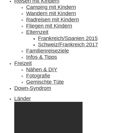
Reisen mit Kindern
Camping mit Kindern
Wandern mit Kindern
Radreisen mit Kindern
Fliegen mit Kindern
Elternzeit
Frankreich/Spanien 2015
Schweiz/Frankreich 2017
Familienreiseziele
Infos & Tipps
Freizeit
Nähen & DIY
Fotografie
Gemischte Tüte
Down-Syndrom
Länder
Dänemark
Deutschland
Ecuador & Galápagos
Finnland
Frankreich
Griechenland