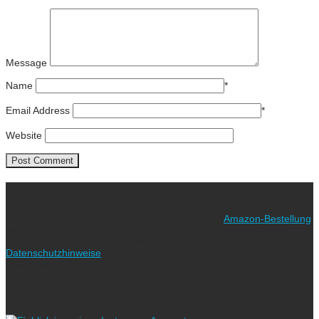
Message
Name
*
Email Address
*
Website
Ich freue mich über eure Unterstützung!
Wie? Ganz einfach! Benutzt für eure nächste
Amazon-Bestellung
meinen Link. Euch kostet es keinen Cent mehr, während ich als
Amazon-Partner an qualifizierten Verkäufen verdiene (bitte
Datenschutzhinweise
beachten!).
Vielen lieben Dank!
Folgt uns auf Instagram!