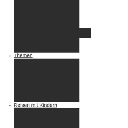
Irland
Island
Luxemburg
Norwegen
Österreich
Portugal
Azoren
Madeira
Schweiz
Spanien
Tunesien
Themen
Camping
Roadtrips
Wandern & Trekking
Stadtbesichtigungen
Winterreisen
Besondere Erlebnisse
Equipment
Reisezahlungsmittel
Reiseanekdoten
Reisen mit Kindern
Camping mit Kindern
Wandern mit Kindern
Radreisen mit Kindern
Fliegen mit Kindern