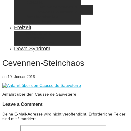
Elternzeit
Frankreich/Spanien 2015
Schweiz/Frankreich 2017
Familienreiseziele
Infos & Tipps
Freizeit
Nähen & DIY
Fotografie
Gemischte Tüte
Down-Syndrom
Cevennen-Steinchaos
on
19. Januar 2016
Anfahrt über den Causse de Sauveterre
Leave a Comment
Deine E-Mail-Adresse wird nicht veröffentlicht.
Erforderliche Felder
sind mit
*
markiert