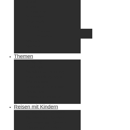
Irland
Island
Luxemburg
Norwegen
Österreich
Portugal
Azoren
Madeira
Schweiz
Spanien
Tunesien
Themen
Camping
Roadtrips
Wandern & Trekking
Stadtbesichtigungen
Winterreisen
Besondere Erlebnisse
Equipment
Reisezahlungsmittel
Reiseanekdoten
Reisen mit Kindern
Camping mit Kindern
Wandern mit Kindern
Radreisen mit Kindern
Fliegen mit Kindern