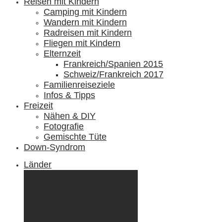
Reisen mit Kindern
Camping mit Kindern
Wandern mit Kindern
Radreisen mit Kindern
Fliegen mit Kindern
Elternzeit
Frankreich/Spanien 2015
Schweiz/Frankreich 2017
Familienreiseziele
Infos & Tipps
Freizeit
Nähen & DIY
Fotografie
Gemischte Tüte
Down-Syndrom
Länder
Dänemark
Deutschland
Ecuador & Galápagos
Finnland
Frankreich
Griechenland