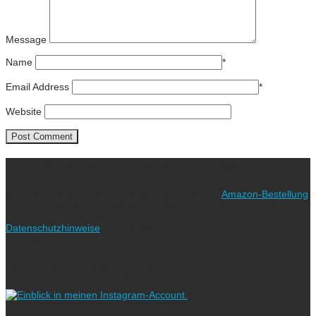
Message
Name
*
Email Address
*
Website
Ich freue mich über eure Unterstützung!
Wie? Ganz einfach! Benutzt für eure nächste
Amazon-Bestellung
meinen Link. Euch kostet es keinen Cent mehr, während ich als
Amazon-Partner an qualifizierten Verkäufen verdiene (bitte
Datenschutzhinweise
beachten!).
Vielen lieben Dank!
Folgt uns auf Instagram!