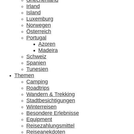
Griechenland
Irland
Island
Luxemburg
Norwegen
Österreich
Portugal
Azoren
Madeira
Schweiz
Spanien
Tunesien
Themen
Camping
Roadtrips
Wandern & Trekking
Stadtbesichtigungen
Winterreisen
Besondere Erlebnisse
Equipment
Reisezahlungsmittel
Reiseanekdoten