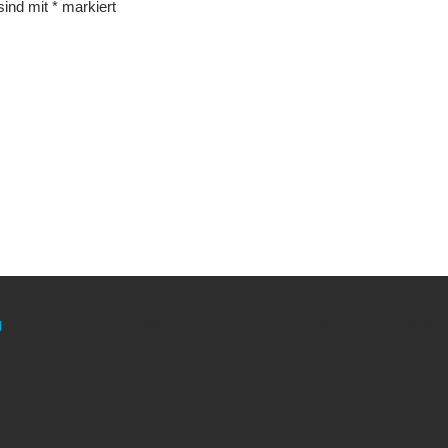
 sind mit
*
markiert
g
meinen Link. Euch kostet es keinen Cent mehr, während ich als Amaz