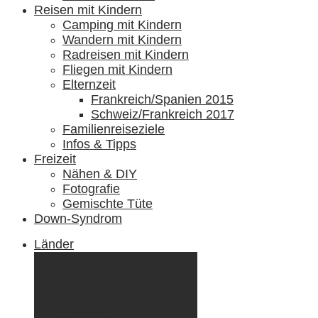
Reisen mit Kindern
Camping mit Kindern
Wandern mit Kindern
Radreisen mit Kindern
Fliegen mit Kindern
Elternzeit
Frankreich/Spanien 2015
Schweiz/Frankreich 2017
Familienreiseziele
Infos & Tipps
Freizeit
Nähen & DIY
Fotografie
Gemischte Tüte
Down-Syndrom
Länder
Dänemark
Deutschland
Ecuador & Galápagos
Finnland
Frankreich