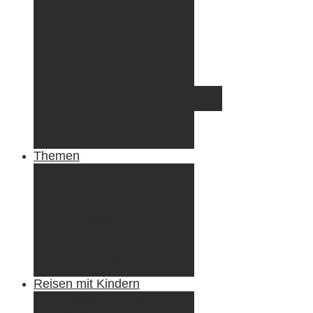
Griechenland
Irland
Island
Luxemburg
Norwegen
Österreich
Portugal
Azoren
Madeira
Schweiz
Spanien
Tunesien
Themen
Camping
Roadtrips
Wandern & Trekking
Stadtbesichtigungen
Winterreisen
Besondere Erlebnisse
Equipment
Reisezahlungsmittel
Reiseanekdoten
Reisen mit Kindern
Camping mit Kindern
Wandern mit Kindern