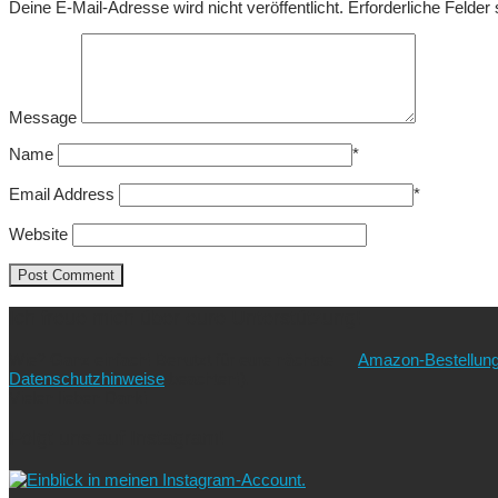
Deine E-Mail-Adresse wird nicht veröffentlicht.
Erforderliche Felder
Message
Name
*
Email Address
*
Website
Ich freue mich über eure Unterstützung!
Wie? Ganz einfach! Benutzt für eure nächste
Amazon-Bestellun
Datenschutzhinweise
beachten!).
Vielen lieben Dank!
Folgt uns auf Instagram!