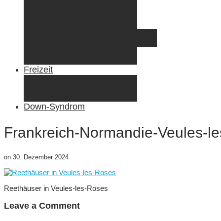
Radreisen mit Kindern
Fliegen mit Kindern
Elternzeit
Frankreich/Spanien 2015
Schweiz/Frankreich 2017
Familienreiseziele
Infos & Tipps
Freizeit
Nähen & DIY
Fotografie
Gemischte Tüte
Down-Syndrom
Frankreich-Normandie-Veules-l
on
30. Dezember 2024
Reethäuser in Veules-les-Roses
Leave a Comment