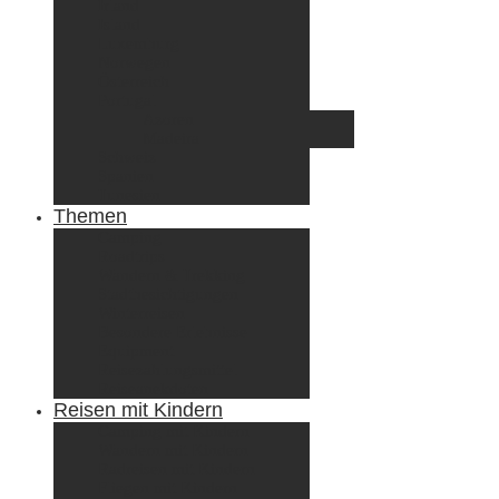
Irland
Island
Luxemburg
Norwegen
Österreich
Portugal
Azoren
Madeira
Schweiz
Spanien
Tunesien
Themen
Camping
Roadtrips
Wandern & Trekking
Stadtbesichtigungen
Winterreisen
Besondere Erlebnisse
Equipment
Reisezahlungsmittel
Reiseanekdoten
Reisen mit Kindern
Camping mit Kindern
Wandern mit Kindern
Radreisen mit Kindern
Fliegen mit Kindern