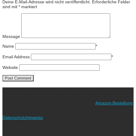
Deine E-Mail-Adresse wird nicht veröffentlicht.
Erforderliche Felder
sind mit
*
markiert
Message
Name
*
Email Address
*
Website
Ich freue mich über eure Unterstützung!
Wie? Ganz einfach! Benutzt für eure nächste
Amazon-Bestellung
meinen Link. Euch kostet es keinen Cent mehr, während ich als
Amazon-Partner an qualifizierten Verkäufen verdiene (bitte
Datenschutzhinweise
beachten!).
Vielen lieben Dank!
Folgt uns auf Instagram!