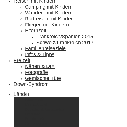
Reisen mit Kindern
Camping mit Kindern
Wandern mit Kindern
Radreisen mit Kindern
Fliegen mit Kindern
Elternzeit
Frankreich/Spanien 2015
Schweiz/Frankreich 2017
Familienreiseziele
Infos & Tipps
Freizeit
Nähen & DIY
Fotografie
Gemischte Tüte
Down-Syndrom
Länder
Dänemark
Deutschland
Ecuador & Galápagos
Finnland
Frankreich
Griechenland