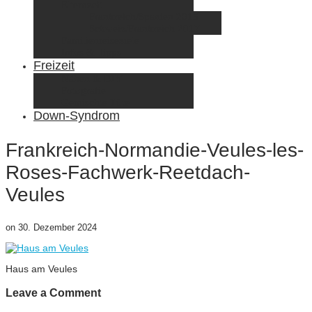
Elternzeit
Frankreich/Spanien 2015
Schweiz/Frankreich 2017
Familienreiseziele
Infos & Tipps
Freizeit
Nähen & DIY
Fotografie
Gemischte Tüte
Down-Syndrom
Frankreich-Normandie-Veules-les-
Roses-Fachwerk-Reetdach-
Veules
on
30. Dezember 2024
Haus am Veules
Leave a Comment