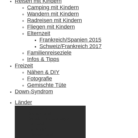
Reisen mit Kindern
Camping mit Kindern
Wandern mit Kindern
Radreisen mit Kindern
Fliegen mit Kindern
Elternzeit
Frankreich/Spanien 2015
Schweiz/Frankreich 2017
Familienreiseziele
Infos & Tipps
Freizeit
Nähen & DIY
Fotografie
Gemischte Tüte
Down-Syndrom
Länder
Dänemark
Deutschland
Ecuador & Galápagos
Finnland
Frankreich
Griechenland