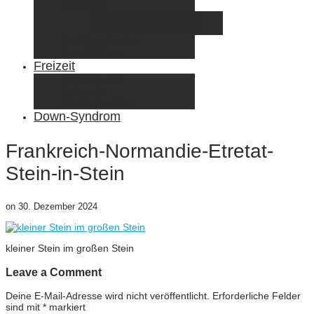
Elternzeit
Frankreich/Spanien 2015
Schweiz/Frankreich 2017
Familienreiseziele
Infos & Tipps
Freizeit
Nähen & DIY
Fotografie
Gemischte Tüte
Down-Syndrom
Frankreich-Normandie-Etretat-
Stein-in-Stein
on
30. Dezember 2024
kleiner Stein im großen Stein
Leave a Comment
Deine E-Mail-Adresse wird nicht veröffentlicht.
Erforderliche Felder
sind mit
*
markiert