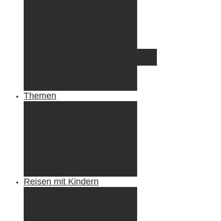
Irland
Island
Luxemburg
Norwegen
Österreich
Portugal
Azoren
Madeira
Schweiz
Spanien
Tunesien
Themen
Camping
Roadtrips
Wandern & Trekking
Stadtbesichtigungen
Winterreisen
Besondere Erlebnisse
Equipment
Reisezahlungsmittel
Reiseanekdoten
Reisen mit Kindern
Camping mit Kindern
Wandern mit Kindern
Radreisen mit Kindern
Fliegen mit Kindern