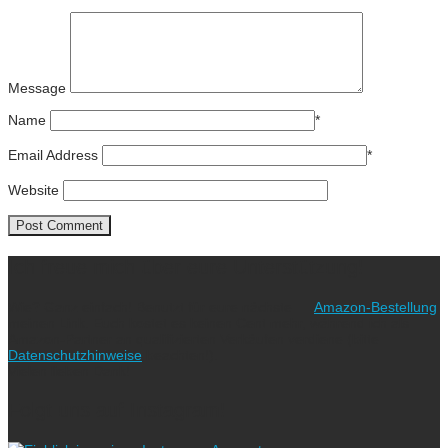
Message
Name
*
Email Address
*
Website
Ich freue mich über eure Unterstützung!
Wie? Ganz einfach! Benutzt für eure nächste
Amazon-Bestellung
meinen Link. Euch kostet es keinen Cent mehr, während ich als
Amazon-Partner an qualifizierten Verkäufen verdiene (bitte
Datenschutzhinweise
beachten!).
Vielen lieben Dank!
Folgt uns auf Instagram!