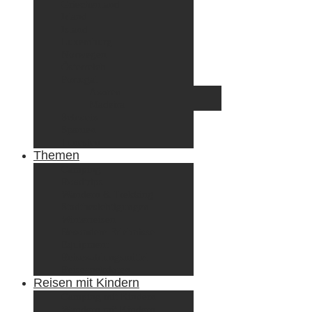
Griechenland
Irland
Island
Luxemburg
Norwegen
Österreich
Portugal
Azoren
Madeira
Schweiz
Spanien
Tunesien
Themen
Camping
Roadtrips
Wandern & Trekking
Stadtbesichtigungen
Winterreisen
Besondere Erlebnisse
Equipment
Reisezahlungsmittel
Reiseanekdoten
Reisen mit Kindern
Camping mit Kindern
Wandern mit Kindern