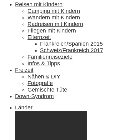
Reisen mit Kindern
Camping mit Kindern
Wandern mit Kindern
Radreisen mit Kindern
Fliegen mit Kindern
Elternzeit
Frankreich/Spanien 2015
Schweiz/Frankreich 2017
Familienreiseziele
Infos & Tipps
Freizeit
Nähen & DIY
Fotografie
Gemischte Tüte
Down-Syndrom
Länder
Dänemark
Deutschland
Ecuador & Galápagos
Finnland
Frankreich