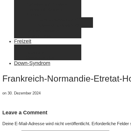
Radreisen mit Kindern
Fliegen mit Kindern
Elternzeit
Frankreich/Spanien 2015
Schweiz/Frankreich 2017
Familienreiseziele
Infos & Tipps
Freizeit
Nähen & DIY
Fotografie
Gemischte Tüte
Down-Syndrom
Frankreich-Normandie-Etretat-H
on
30. Dezember 2024
Leave a Comment
Deine E-Mail-Adresse wird nicht veröffentlicht.
Erforderliche Felder