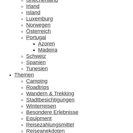
Griechenland
Irland
Island
Luxemburg
Norwegen
Österreich
Portugal
Azoren
Madeira
Schweiz
Spanien
Tunesien
Themen
Camping
Roadtrips
Wandern & Trekking
Stadtbesichtigungen
Winterreisen
Besondere Erlebnisse
Equipment
Reisezahlungsmittel
Reiseanekdoten