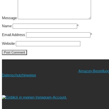
Message
Name
*
Email Address
*
Website
Ich freue mich über eure Unterstützung!
Wie? Ganz einfach! Benutzt für eure nächste
Amazon-Bestellun
Datenschutzhinweise
beachten!).
Vielen lieben Dank!
Folgt uns auf Instagram!
Ich blogge nach dem