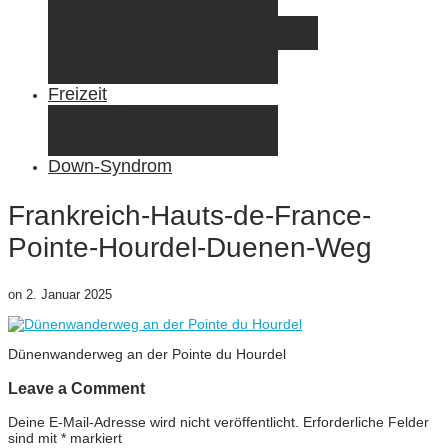
Elternzeit
Frankreich/Spanien 2015
Schweiz/Frankreich 2017
Familienreiseziele
Infos & Tipps
Freizeit
Nähen & DIY
Fotografie
Gemischte Tüte
Down-Syndrom
Frankreich-Hauts-de-France-
Pointe-Hourdel-Duenen-Weg
on
2. Januar 2025
Dünenwanderweg an der Pointe du Hourdel
Leave a Comment
Deine E-Mail-Adresse wird nicht veröffentlicht.
Erforderliche Felder
sind mit
*
markiert