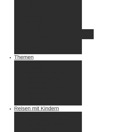
Irland
Island
Luxemburg
Norwegen
Österreich
Portugal
Azoren
Madeira
Schweiz
Spanien
Tunesien
Themen
Camping
Roadtrips
Wandern & Trekking
Stadtbesichtigungen
Winterreisen
Besondere Erlebnisse
Equipment
Reisezahlungsmittel
Reiseanekdoten
Reisen mit Kindern
Camping mit Kindern
Wandern mit Kindern
Radreisen mit Kindern
Fliegen mit Kindern