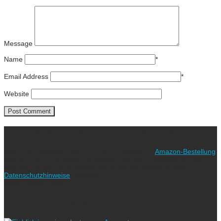
Message
Name
*
Email Address
*
Website
Ich freue mich über eure Unterstützung!
Wie? Ganz einfach! Benutzt für eure nächste
Amazon-Bestellung
meinen Link. Euch kostet es keinen Cent mehr, während ich als
Amazon-Partner an qualifizierten Verkäufen verdiene (bitte
Datenschutzhinweise
beachten!).
Vielen lieben Dank!
Folgt uns auf Instagram!