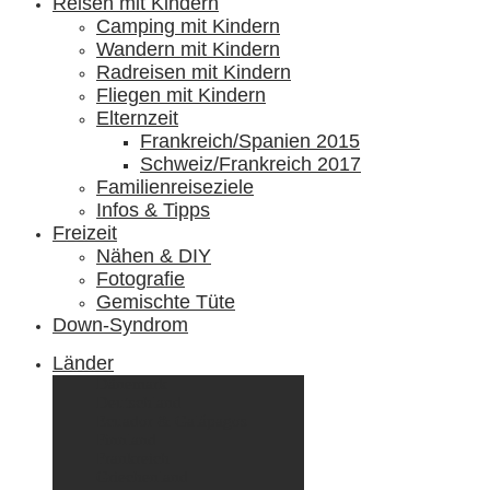
Reisen mit Kindern
Camping mit Kindern
Wandern mit Kindern
Radreisen mit Kindern
Fliegen mit Kindern
Elternzeit
Frankreich/Spanien 2015
Schweiz/Frankreich 2017
Familienreiseziele
Infos & Tipps
Freizeit
Nähen & DIY
Fotografie
Gemischte Tüte
Down-Syndrom
Länder
Dänemark
Deutschland
Ecuador & Galápagos
Finnland
Frankreich
Griechenland