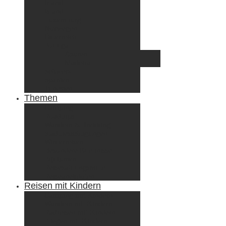
Irland
Island
Luxemburg
Norwegen
Österreich
Portugal
Azoren
Madeira
Schweiz
Spanien
Tunesien
Themen
Camping
Roadtrips
Wandern & Trekking
Stadtbesichtigungen
Winterreisen
Besondere Erlebnisse
Equipment
Reisezahlungsmittel
Reiseanekdoten
Reisen mit Kindern
Camping mit Kindern
Wandern mit Kindern
Radreisen mit Kindern
Fliegen mit Kindern