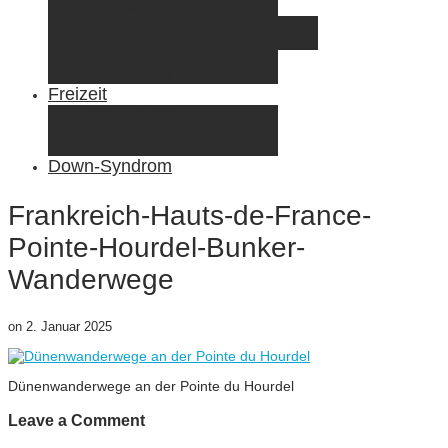
Elternzeit
Frankreich/Spanien 2015
Schweiz/Frankreich 2017
Familienreiseziele
Infos & Tipps
Freizeit
Nähen & DIY
Fotografie
Gemischte Tüte
Down-Syndrom
Frankreich-Hauts-de-France-
Pointe-Hourdel-Bunker-
Wanderwege
on
2. Januar 2025
Dünenwanderwege an der Pointe du Hourdel
Leave a Comment