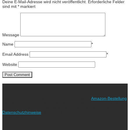
Deine E-Mail-Adresse wird nicht veröffentlicht.
Erforderliche Felder
sind mit
*
markiert
Message
Name
*
Email Address
*
Website
Ich freue mich über eure Unterstützung!
Wie? Ganz einfach! Benutzt für eure nächste
Amazon-Bestellung
meinen Link. Euch kostet es keinen Cent mehr, während ich als
Amazon-Partner an qualifizierten Verkäufen verdiene (bitte
Datenschutzhinweise
beachten!).
Vielen lieben Dank!
Folgt uns auf Instagram!