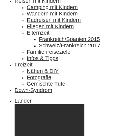
Reisen mit Kindern
Camping mit Kindern
Wandern mit Kindern
Radreisen mit Kindern
Fliegen mit Kindern
Elternzeit
Frankreich/Spanien 2015
Schweiz/Frankreich 2017
Familienreiseziele
Infos & Tipps
Freizeit
Nähen & DIY
Fotografie
Gemischte Tüte
Down-Syndrom
Länder
Dänemark
Deutschland
Ecuador & Galápagos
Finnland
Frankreich
Griechenland