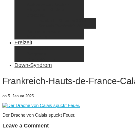
Radreisen mit Kindern
Fliegen mit Kindern
Elternzeit
Frankreich/Spanien 2015
Schweiz/Frankreich 2017
Familienreiseziele
Infos & Tipps
Freizeit
Nähen & DIY
Fotografie
Gemischte Tüte
Down-Syndrom
Frankreich-Hauts-de-France-Cal
on
5. Januar 2025
Der Drache von Calais spuckt Feuer.
Leave a Comment