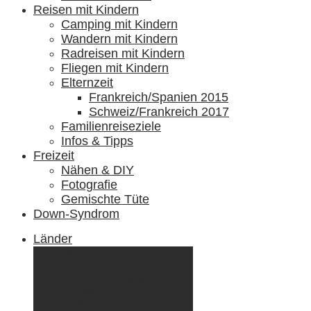
Reisen mit Kindern
Camping mit Kindern
Wandern mit Kindern
Radreisen mit Kindern
Fliegen mit Kindern
Elternzeit
Frankreich/Spanien 2015
Schweiz/Frankreich 2017
Familienreiseziele
Infos & Tipps
Freizeit
Nähen & DIY
Fotografie
Gemischte Tüte
Down-Syndrom
Länder
Dänemark
Deutschland
Ecuador & Galápagos
Finnland
Frankreich