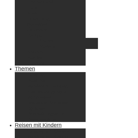
Griechenland
Irland
Island
Luxemburg
Norwegen
Österreich
Portugal
Azoren
Madeira
Schweiz
Spanien
Tunesien
Themen
Camping
Roadtrips
Wandern & Trekking
Stadtbesichtigungen
Winterreisen
Besondere Erlebnisse
Equipment
Reisezahlungsmittel
Reiseanekdoten
Reisen mit Kindern
Camping mit Kindern
Wandern mit Kindern