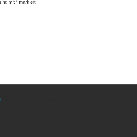
 sind mit
*
markiert
g
meinen Link. Euch kostet es keinen Cent mehr, während ich als Amaz