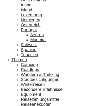
Griechenland
Irland
Island
Luxemburg
Norwegen
Österreich
Portugal
Azoren
Madeira
Schweiz
Spanien
Tunesien
Themen
Camping
Roadtrips
Wandern & Trekking
Stadtbesichtigungen
Winterreisen
Besondere Erlebnisse
Equipment
Reisezahlungsmittel
Reiseanekdoten