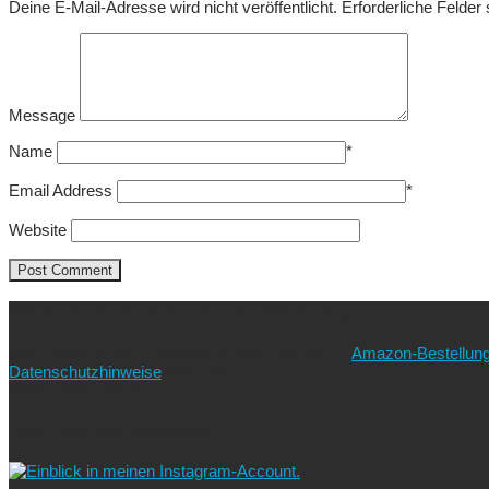
Deine E-Mail-Adresse wird nicht veröffentlicht.
Erforderliche Felder
Message
Name
*
Email Address
*
Website
Ich freue mich über eure Unterstützung!
Wie? Ganz einfach! Benutzt für eure nächste
Amazon-Bestellun
Datenschutzhinweise
beachten!).
Vielen lieben Dank!
Folgt uns auf Instagram!