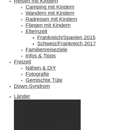
Reisen mit Kindern
Camping mit Kindern
Wandern mit Kindern
Radreisen mit Kindern
Fliegen mit Kindern
Elternzeit
Frankreich/Spanien 2015
Schweiz/Frankreich 2017
Familienreiseziele
Infos & Tipps
Freizeit
Nähen & DIY
Fotografie
Gemischte Tüte
Down-Syndrom
Länder
Dänemark
Deutschland
Ecuador & Galápagos
Finnland
Frankreich
Griechenland