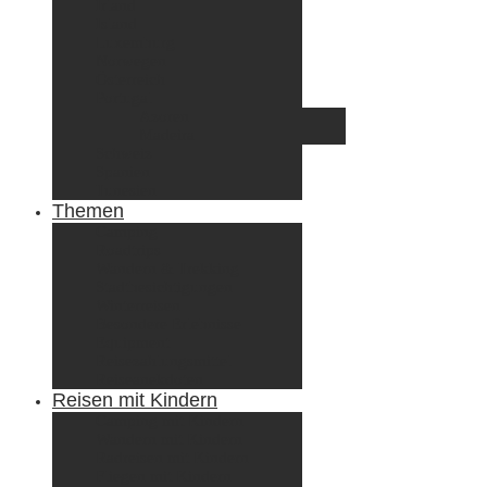
Irland
Island
Luxemburg
Norwegen
Österreich
Portugal
Azoren
Madeira
Schweiz
Spanien
Tunesien
Themen
Camping
Roadtrips
Wandern & Trekking
Stadtbesichtigungen
Winterreisen
Besondere Erlebnisse
Equipment
Reisezahlungsmittel
Reiseanekdoten
Reisen mit Kindern
Camping mit Kindern
Wandern mit Kindern
Radreisen mit Kindern
Fliegen mit Kindern