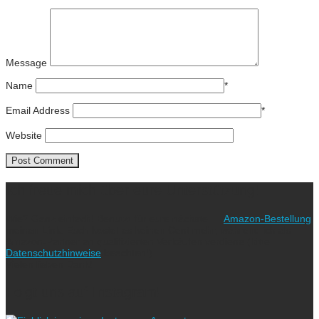
Message
Name
*
Email Address
*
Website
Ich freue mich über eure Unterstützung!
Wie? Ganz einfach! Benutzt für eure nächste
Amazon-Bestellung
meinen Link. Euch kostet es keinen Cent mehr, während ich als
Amazon-Partner an qualifizierten Verkäufen verdiene (bitte
Datenschutzhinweise
beachten!).
Vielen lieben Dank!
Folgt uns auf Instagram!