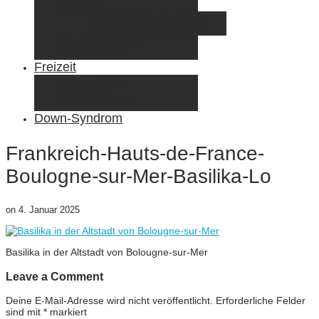
Elternzeit
Frankreich/Spanien 2015
Schweiz/Frankreich 2017
Familienreiseziele
Infos & Tipps
Freizeit
Nähen & DIY
Fotografie
Gemischte Tüte
Down-Syndrom
Frankreich-Hauts-de-France-
Boulogne-sur-Mer-Basilika-Lo
on
4. Januar 2025
Basilika in der Altstadt von Bolougne-sur-Mer
Leave a Comment
Deine E-Mail-Adresse wird nicht veröffentlicht.
Erforderliche Felder
sind mit
*
markiert