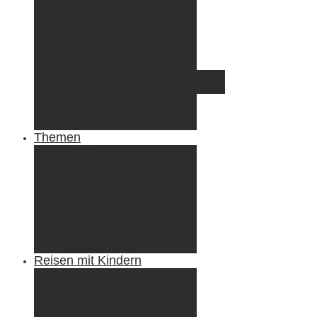
Irland
Island
Luxemburg
Norwegen
Österreich
Portugal
Azoren
Madeira
Schweiz
Spanien
Tunesien
Themen
Camping
Roadtrips
Wandern & Trekking
Stadtbesichtigungen
Winterreisen
Besondere Erlebnisse
Equipment
Reisezahlungsmittel
Reiseanekdoten
Reisen mit Kindern
Camping mit Kindern
Wandern mit Kindern
Radreisen mit Kindern
Fliegen mit Kindern