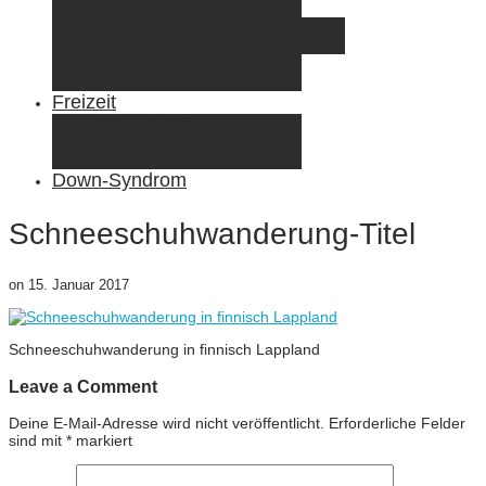
Elternzeit
Frankreich/Spanien 2015
Schweiz/Frankreich 2017
Familienreiseziele
Infos & Tipps
Freizeit
Nähen & DIY
Fotografie
Gemischte Tüte
Down-Syndrom
Schneeschuhwanderung-Titel
on
15. Januar 2017
Schneeschuhwanderung in finnisch Lappland
Leave a Comment
Deine E-Mail-Adresse wird nicht veröffentlicht.
Erforderliche Felder
sind mit
*
markiert