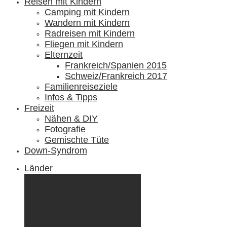
Reisen mit Kindern
Camping mit Kindern
Wandern mit Kindern
Radreisen mit Kindern
Fliegen mit Kindern
Elternzeit
Frankreich/Spanien 2015
Schweiz/Frankreich 2017
Familienreiseziele
Infos & Tipps
Freizeit
Nähen & DIY
Fotografie
Gemischte Tüte
Down-Syndrom
Länder
Dänemark
Deutschland
Ecuador & Galápagos
Finnland
Frankreich
Griechenland