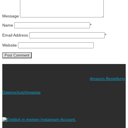
Message
Name
*
Email Address
*
Website
Ich freue mich über eure Unterstützung!
Wie? Ganz einfach! Benutzt für eure nächste
Amazon-Bestellung
meinen Link. Euch kostet es keinen Cent mehr, während ich als
Amazon-Partner an qualifizierten Verkäufen verdiene (bitte
Datenschutzhinweise
beachten!).
Vielen lieben Dank!
Folgt uns auf Instagram!