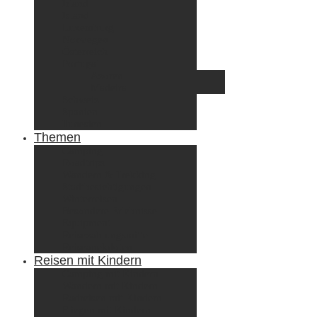
Irland
Island
Luxemburg
Norwegen
Österreich
Portugal
Azoren
Madeira
Schweiz
Spanien
Tunesien
Themen
Camping
Roadtrips
Wandern & Trekking
Stadtbesichtigungen
Winterreisen
Besondere Erlebnisse
Equipment
Reisezahlungsmittel
Reiseanekdoten
Reisen mit Kindern
Camping mit Kindern
Wandern mit Kindern
Radreisen mit Kindern
Fliegen mit Kindern