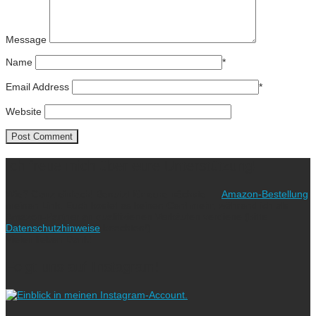
Message
Name
*
Email Address
*
Website
Ich freue mich über eure Unterstützung!
Wie? Ganz einfach! Benutzt für eure nächste
Amazon-Bestellung
meinen Link. Euch kostet es keinen Cent mehr, während ich als
Amazon-Partner an qualifizierten Verkäufen verdiene (bitte
Datenschutzhinweise
beachten!).
Vielen lieben Dank!
Folgt uns auf Instagram!