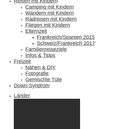
Reisen mit Kindern
Camping mit Kindern
Wandern mit Kindern
Radreisen mit Kindern
Fliegen mit Kindern
Elternzeit
Frankreich/Spanien 2015
Schweiz/Frankreich 2017
Familienreiseziele
Infos & Tipps
Freizeit
Nähen & DIY
Fotografie
Gemischte Tüte
Down-Syndrom
Länder
Dänemark
Deutschland
Ecuador & Galápagos
Finnland
Frankreich
Griechenland