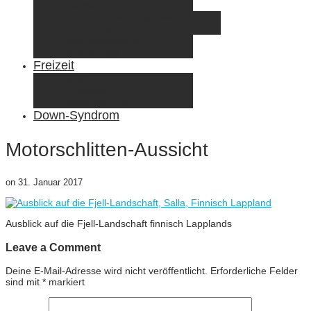
Elternzeit
Frankreich/Spanien 2015
Schweiz/Frankreich 2017
Familienreiseziele
Infos & Tipps
Freizeit
Nähen & DIY
Fotografie
Gemischte Tüte
Down-Syndrom
Motorschlitten-Aussicht
on
31. Januar 2017
Ausblick auf die Fjell-Landschaft finnisch Lapplands
Leave a Comment
Deine E-Mail-Adresse wird nicht veröffentlicht.
Erforderliche Felder
sind mit
*
markiert