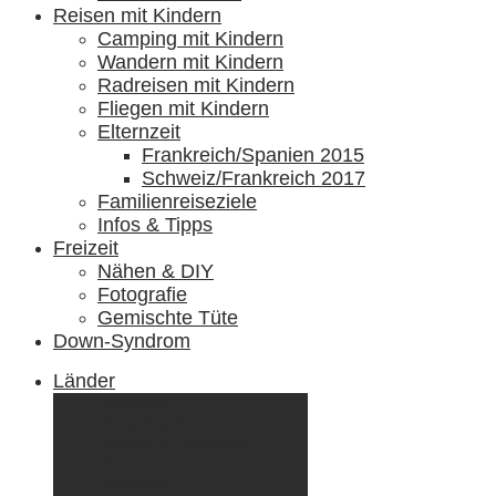
Reisen mit Kindern
Camping mit Kindern
Wandern mit Kindern
Radreisen mit Kindern
Fliegen mit Kindern
Elternzeit
Frankreich/Spanien 2015
Schweiz/Frankreich 2017
Familienreiseziele
Infos & Tipps
Freizeit
Nähen & DIY
Fotografie
Gemischte Tüte
Down-Syndrom
Länder
Dänemark
Deutschland
Ecuador & Galápagos
Finnland
Frankreich