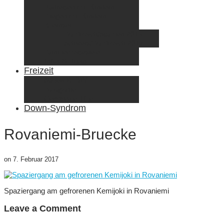
Radreisen mit Kindern
Fliegen mit Kindern
Elternzeit
Frankreich/Spanien 2015
Schweiz/Frankreich 2017
Familienreiseziele
Infos & Tipps
Freizeit
Nähen & DIY
Fotografie
Gemischte Tüte
Down-Syndrom
Rovaniemi-Bruecke
on
7. Februar 2017
Spaziergang am gefrorenen Kemijoki in Rovaniemi
Leave a Comment