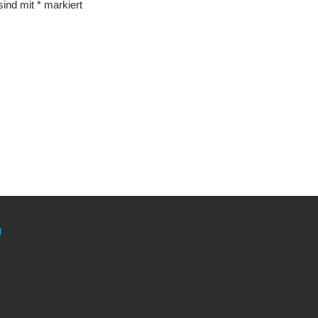
 sind mit
*
markiert
g
meinen Link. Euch kostet es keinen Cent mehr, während ich als Amaz