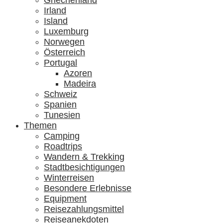
Griechenland
Irland
Island
Luxemburg
Norwegen
Österreich
Portugal
Azoren
Madeira
Schweiz
Spanien
Tunesien
Themen
Camping
Roadtrips
Wandern & Trekking
Stadtbesichtigungen
Winterreisen
Besondere Erlebnisse
Equipment
Reisezahlungsmittel
Reiseanekdoten