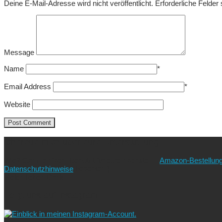
Deine E-Mail-Adresse wird nicht veröffentlicht.
Erforderliche Felder
Message
Name
*
Email Address
*
Website
Ich freue mich über eure Unterstützung!
Wie? Ganz einfach! Benutzt für eure nächste
Amazon-Bestellun
Datenschutzhinweise
beachten!).
Vielen lieben Dank!
Folgt uns auf Instagram!