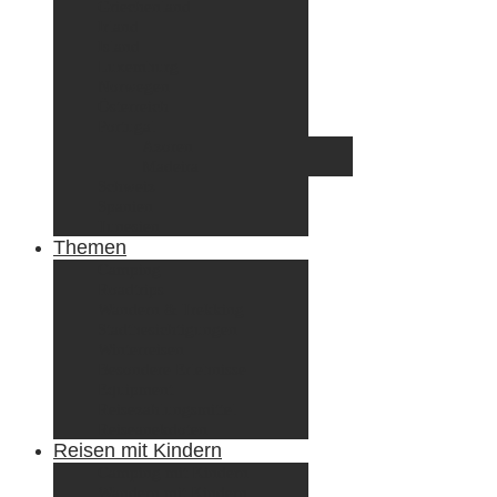
Griechenland
Irland
Island
Luxemburg
Norwegen
Österreich
Portugal
Azoren
Madeira
Schweiz
Spanien
Tunesien
Themen
Camping
Roadtrips
Wandern & Trekking
Stadtbesichtigungen
Winterreisen
Besondere Erlebnisse
Equipment
Reisezahlungsmittel
Reiseanekdoten
Reisen mit Kindern
Camping mit Kindern
Wandern mit Kindern