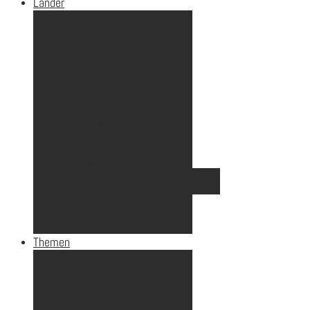
Länder
Dänemark
Deutschland
Ecuador & Galápagos
Finnland
Frankreich
Griechenland
Irland
Island
Luxemburg
Norwegen
Österreich
Portugal
Azoren
Madeira
Schweiz
Spanien
Tunesien
Themen
Camping
Roadtrips
Wandern & Trekking
Stadtbesichtigungen
Winterreisen