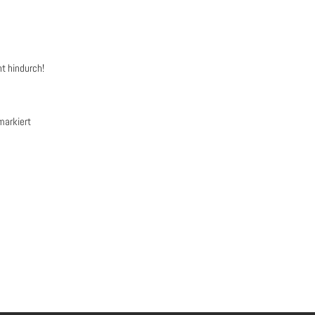
t hindurch!
arkiert