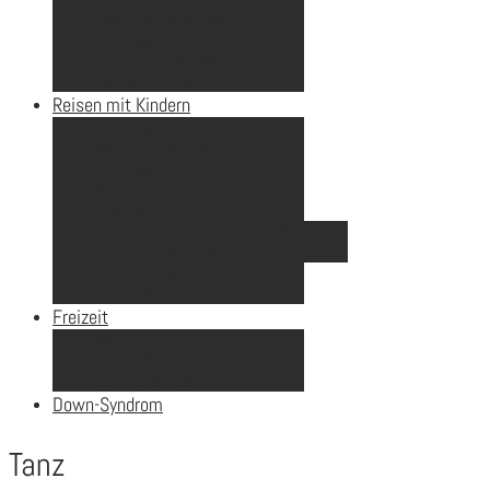
Besondere Erlebnisse
Equipment
Reisezahlungsmittel
Reiseanekdoten
Reisen mit Kindern
Camping mit Kindern
Wandern mit Kindern
Radreisen mit Kindern
Fliegen mit Kindern
Elternzeit
Frankreich/Spanien 2015
Schweiz/Frankreich 2017
Familienreiseziele
Infos & Tipps
Freizeit
Nähen & DIY
Fotografie
Gemischte Tüte
Down-Syndrom
Tanz