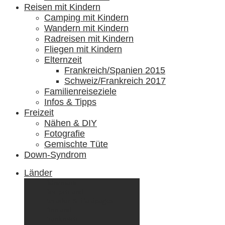
Reisen mit Kindern
Camping mit Kindern
Wandern mit Kindern
Radreisen mit Kindern
Fliegen mit Kindern
Elternzeit
Frankreich/Spanien 2015
Schweiz/Frankreich 2017
Familienreiseziele
Infos & Tipps
Freizeit
Nähen & DIY
Fotografie
Gemischte Tüte
Down-Syndrom
Länder
Dänemark
Deutschland
Ecuador & Galápagos
Finnland
Frankreich