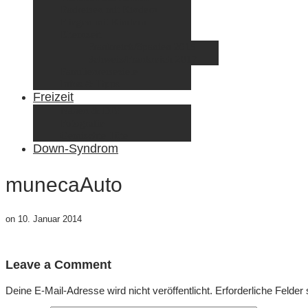
Radreisen mit Kindern
Fliegen mit Kindern
Elternzeit
Frankreich/Spanien 2015
Schweiz/Frankreich 2017
Familienreiseziele
Infos & Tipps
Freizeit
Nähen & DIY
Fotografie
Gemischte Tüte
Down-Syndrom
munecaAuto
on
10. Januar 2014
Leave a Comment
Deine E-Mail-Adresse wird nicht veröffentlicht.
Erforderliche Felder