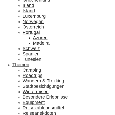
Griechenland
Irland
Island
Luxemburg
Norwegen
Österreich
Portugal
Azoren
Madeira
Schweiz
Spanien
Tunesien
Themen
Camping
Roadtrips
Wandern & Trekking
Stadtbesichtigungen
Winterreisen
Besondere Erlebnisse
Equipment
Reisezahlungsmittel
Reiseanekdoten