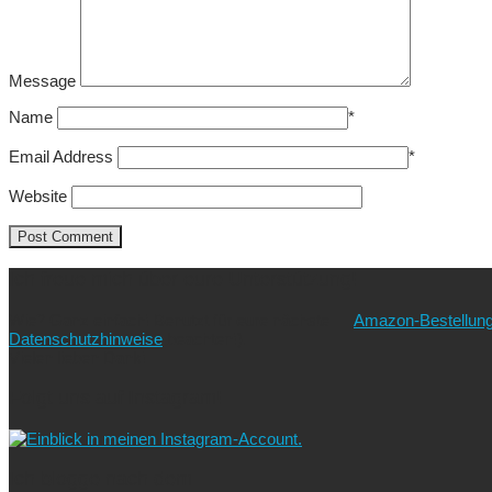
Message
Name
*
Email Address
*
Website
Ich freue mich über eure Unterstützung!
Wie? Ganz einfach! Benutzt für eure nächste
Amazon-Bestellun
Datenschutzhinweise
beachten!).
Vielen lieben Dank!
Folgt uns auf Instagram!
Ich blogge nach dem