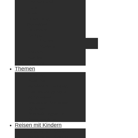
Griechenland
Irland
Island
Luxemburg
Norwegen
Österreich
Portugal
Azoren
Madeira
Schweiz
Spanien
Tunesien
Themen
Camping
Roadtrips
Wandern & Trekking
Stadtbesichtigungen
Winterreisen
Besondere Erlebnisse
Equipment
Reisezahlungsmittel
Reiseanekdoten
Reisen mit Kindern
Camping mit Kindern
Wandern mit Kindern