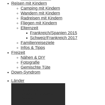
Reisen mit Kindern
Camping mit Kindern
Wandern mit Kindern
Radreisen mit Kindern
Fliegen mit Kindern
Elternzeit
Frankreich/Spanien 2015
Schweiz/Frankreich 2017
Familienreiseziele
Infos & Tipps
Freizeit
Nähen & DIY
Fotografie
Gemischte Tüte
Down-Syndrom
Länder
Dänemark
Deutschland
Ecuador & Galápagos
Finnland
Frankreich