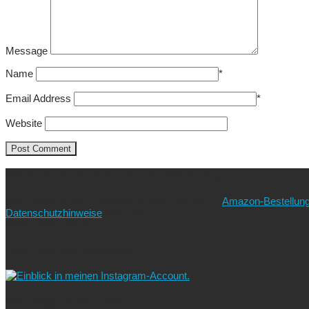
Message
Name
*
Email Address
*
Website
Ich freue mich über eure Unterstützung!
Wie? Ganz einfach! Benutzt für eure nächste
Amazon-Bestellun
Datenschutzhinweise
beachten!).
Vielen lieben Dank!
Folgt uns auf Instagram!
Ich blogge nach dem