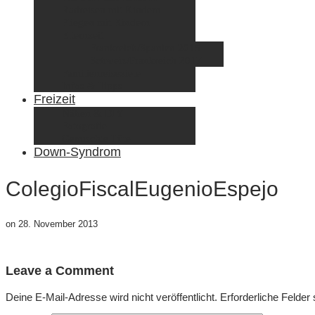
Radreisen mit Kindern
Fliegen mit Kindern
Elternzeit
Frankreich/Spanien 2015
Schweiz/Frankreich 2017
Familienreiseziele
Infos & Tipps
Freizeit
Nähen & DIY
Fotografie
Gemischte Tüte
Down-Syndrom
ColegioFiscalEugenioEspejo
on
28. November 2013
Leave a Comment
Deine E-Mail-Adresse wird nicht veröffentlicht.
Erforderliche Felder