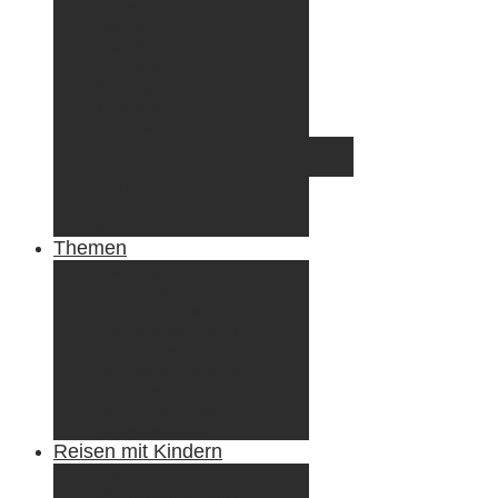
Griechenland
Irland
Island
Luxemburg
Norwegen
Österreich
Portugal
Azoren
Madeira
Schweiz
Spanien
Tunesien
Themen
Camping
Roadtrips
Wandern & Trekking
Stadtbesichtigungen
Winterreisen
Besondere Erlebnisse
Equipment
Reisezahlungsmittel
Reiseanekdoten
Reisen mit Kindern
Camping mit Kindern
Wandern mit Kindern