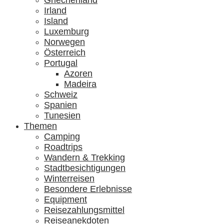
Griechenland
Irland
Island
Luxemburg
Norwegen
Österreich
Portugal
Azoren
Madeira
Schweiz
Spanien
Tunesien
Themen
Camping
Roadtrips
Wandern & Trekking
Stadtbesichtigungen
Winterreisen
Besondere Erlebnisse
Equipment
Reisezahlungsmittel
Reiseanekdoten