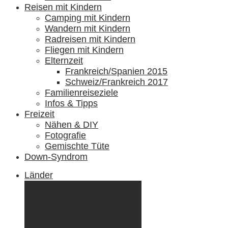
Reisen mit Kindern
Camping mit Kindern
Wandern mit Kindern
Radreisen mit Kindern
Fliegen mit Kindern
Elternzeit
Frankreich/Spanien 2015
Schweiz/Frankreich 2017
Familienreiseziele
Infos & Tipps
Freizeit
Nähen & DIY
Fotografie
Gemischte Tüte
Down-Syndrom
Länder
Dänemark
Deutschland
Ecuador & Galápagos
Finnland
Frankreich