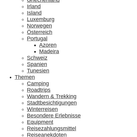
Griechenland
Irland
Island
Luxemburg
Norwegen
Österreich
Portugal
Azoren
Madeira
Schweiz
Spanien
Tunesien
Themen
Camping
Roadtrips
Wandern & Trekking
Stadtbesichtigungen
Winterreisen
Besondere Erlebnisse
Equipment
Reisezahlungsmittel
Reiseanekdoten