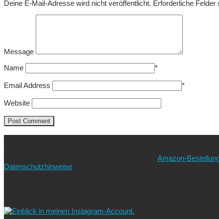
Deine E-Mail-Adresse wird nicht veröffentlicht.
Erforderliche Felder
Message
Name
*
Email Address
*
Website
Ich freue mich über eure Unterstützung!
Wie? Ganz einfach! Benutzt für eure nächste
Amazon-Bestellun
Datenschutzhinweise
beachten!).
Vielen lieben Dank!
Folgt uns auf Instagram!