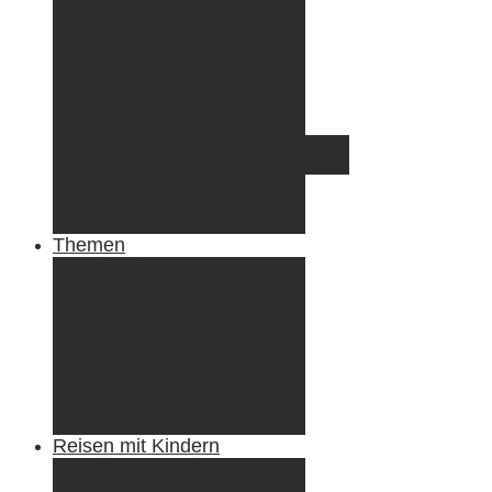
Griechenland
Irland
Island
Luxemburg
Norwegen
Österreich
Portugal
Azoren
Madeira
Schweiz
Spanien
Tunesien
Themen
Camping
Roadtrips
Wandern & Trekking
Stadtbesichtigungen
Winterreisen
Besondere Erlebnisse
Equipment
Reisezahlungsmittel
Reiseanekdoten
Reisen mit Kindern
Camping mit Kindern
Wandern mit Kindern