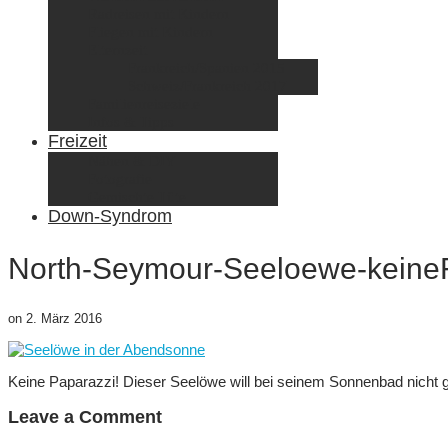
Radreisen mit Kindern
Fliegen mit Kindern
Elternzeit
Frankreich/Spanien 2015
Schweiz/Frankreich 2017
Familienreiseziele
Infos & Tipps
Freizeit
Nähen & DIY
Fotografie
Gemischte Tüte
Down-Syndrom
North-Seymour-Seeloewe-keine
on
2. März 2016
Keine Paparazzi! Dieser Seelöwe will bei seinem Sonnenbad nicht 
Leave a Comment