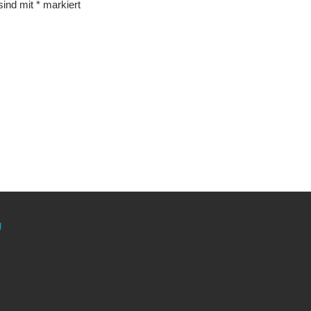
 sind mit
*
markiert
g
meinen Link. Euch kostet es keinen Cent mehr, während ich als Amaz