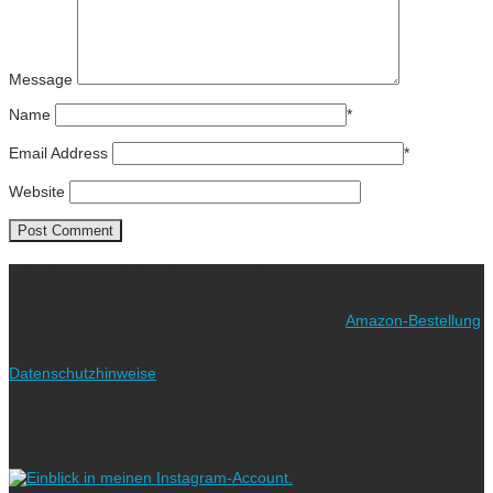
Message
Name
*
Email Address
*
Website
Ich freue mich über eure Unterstützung!
Wie? Ganz einfach! Benutzt für eure nächste
Amazon-Bestellung
meinen Link. Euch kostet es keinen Cent mehr, während ich als
Amazon-Partner an qualifizierten Verkäufen verdiene (bitte
Datenschutzhinweise
beachten!).
Vielen lieben Dank!
Folgt uns auf Instagram!