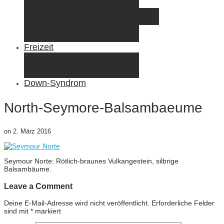
Elternzeit
Frankreich/Spanien 2015
Schweiz/Frankreich 2017
Familienreiseziele
Infos & Tipps
Freizeit
Nähen & DIY
Fotografie
Gemischte Tüte
Down-Syndrom
North-Seymore-Balsambaeume
on
2. März 2016
Seymour Norte: Rötlich-braunes Vulkangestein, silbrige
Balsambäume.
Leave a Comment
Deine E-Mail-Adresse wird nicht veröffentlicht.
Erforderliche Felder
sind mit
*
markiert