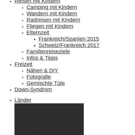
Reisen mit Kindern
Camping mit Kindern
Wandern mit Kindern
Radreisen mit Kindern
Fliegen mit Kindern
Elternzeit
Frankreich/Spanien 2015
Schweiz/Frankreich 2017
Familienreiseziele
Infos & Tipps
Freizeit
Nähen & DIY
Fotografie
Gemischte Tüte
Down-Syndrom
Länder
Dänemark
Deutschland
Ecuador & Galápagos
Finnland
Frankreich
Griechenland