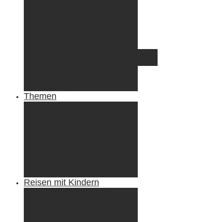
Irland
Island
Luxemburg
Norwegen
Österreich
Portugal
Azoren
Madeira
Schweiz
Spanien
Tunesien
Themen
Camping
Roadtrips
Wandern & Trekking
Stadtbesichtigungen
Winterreisen
Besondere Erlebnisse
Equipment
Reisezahlungsmittel
Reiseanekdoten
Reisen mit Kindern
Camping mit Kindern
Wandern mit Kindern
Radreisen mit Kindern
Fliegen mit Kindern