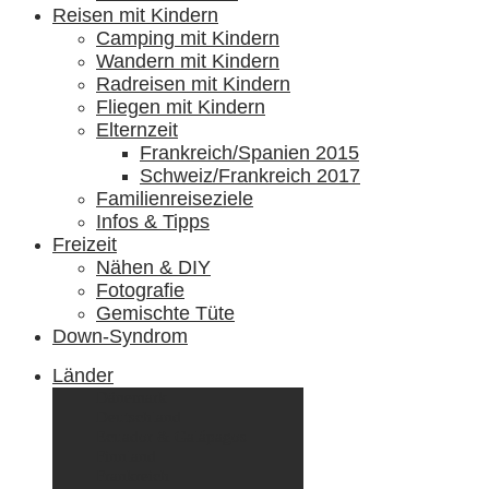
Reisen mit Kindern
Camping mit Kindern
Wandern mit Kindern
Radreisen mit Kindern
Fliegen mit Kindern
Elternzeit
Frankreich/Spanien 2015
Schweiz/Frankreich 2017
Familienreiseziele
Infos & Tipps
Freizeit
Nähen & DIY
Fotografie
Gemischte Tüte
Down-Syndrom
Länder
Dänemark
Deutschland
Ecuador & Galápagos
Finnland
Frankreich