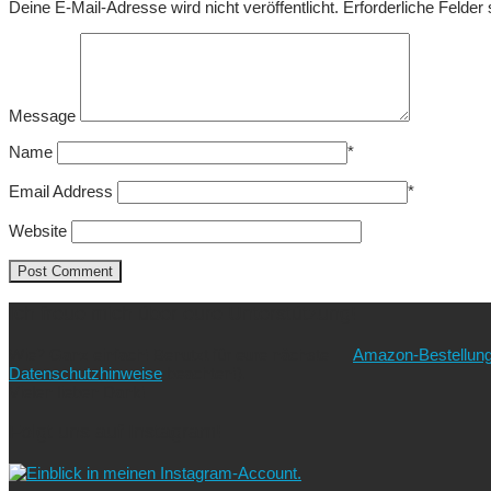
Deine E-Mail-Adresse wird nicht veröffentlicht.
Erforderliche Felder
Message
Name
*
Email Address
*
Website
Ich freue mich über eure Unterstützung!
Wie? Ganz einfach! Benutzt für eure nächste
Amazon-Bestellun
Datenschutzhinweise
beachten!).
Vielen lieben Dank!
Folgt uns auf Instagram!