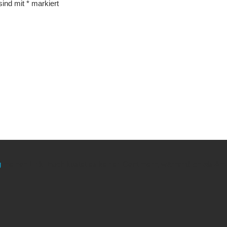
 sind mit
*
markiert
g
meinen Link. Euch kostet es keinen Cent mehr, während ich als Amaz