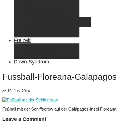
Radreisen mit Kindern
Fliegen mit Kindern
Elternzeit
Frankreich/Spanien 2015
Schweiz/Frankreich 2017
Familienreiseziele
Infos & Tipps
Freizeit
Nähen & DIY
Fotografie
Gemischte Tüte
Down-Syndrom
Fussball-Floreana-Galapagos
on
10. Juni 2014
Fußball mit der Schiffscrew auf der Galápagos-Insel Floreana
Leave a Comment