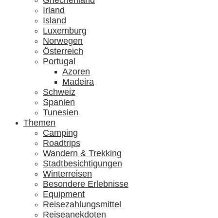
Griechenland
Irland
Island
Luxemburg
Norwegen
Österreich
Portugal
Azoren
Madeira
Schweiz
Spanien
Tunesien
Themen
Camping
Roadtrips
Wandern & Trekking
Stadtbesichtigungen
Winterreisen
Besondere Erlebnisse
Equipment
Reisezahlungsmittel
Reiseanekdoten