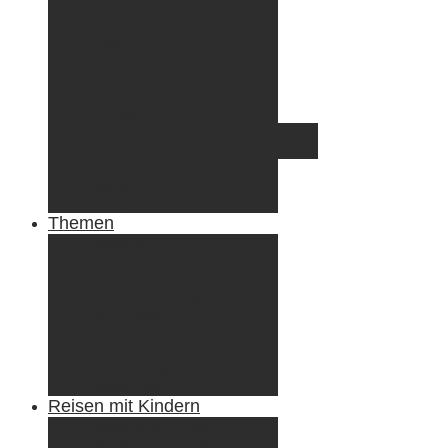
Griechenland
Irland
Island
Luxemburg
Norwegen
Österreich
Portugal
Azoren
Madeira
Schweiz
Spanien
Tunesien
Themen
Camping
Roadtrips
Wandern & Trekking
Stadtbesichtigungen
Winterreisen
Besondere Erlebnisse
Equipment
Reisezahlungsmittel
Reiseanekdoten
Reisen mit Kindern
Camping mit Kindern
Wandern mit Kindern