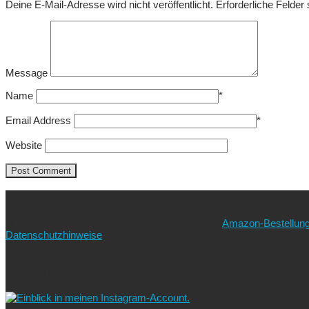
Deine E-Mail-Adresse wird nicht veröffentlicht.
Erforderliche Felder
Message
Name
*
Email Address
*
Website
Ich freue mich über eure Unterstützung!
Wie? Ganz einfach! Benutzt für eure nächste
Amazon-Bestellun
Datenschutzhinweise
beachten!).
Vielen lieben Dank!
Folgt uns auf Instagram!