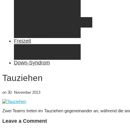
Radreisen mit Kindern
Fliegen mit Kindern
Elternzeit
Frankreich/Spanien 2015
Schweiz/Frankreich 2017
Familienreiseziele
Infos & Tipps
Freizeit
Nähen & DIY
Fotografie
Gemischte Tüte
Down-Syndrom
Tauziehen
on
30. November 2013
Zwei Teams treten im Tauziehen gegeneinander an, während die and
Leave a Comment