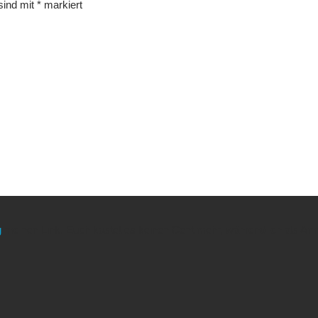
 sind mit
*
markiert
g
meinen Link. Euch kostet es keinen Cent mehr, während ich als Amaz