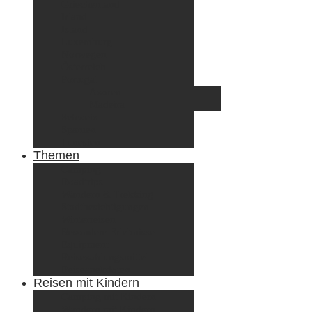
Griechenland
Irland
Island
Luxemburg
Norwegen
Österreich
Portugal
Azoren
Madeira
Schweiz
Spanien
Tunesien
Themen
Camping
Roadtrips
Wandern & Trekking
Stadtbesichtigungen
Winterreisen
Besondere Erlebnisse
Equipment
Reisezahlungsmittel
Reiseanekdoten
Reisen mit Kindern
Camping mit Kindern
Wandern mit Kindern