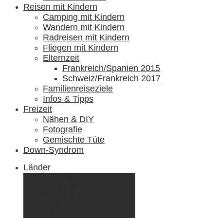
Reisen mit Kindern
Camping mit Kindern
Wandern mit Kindern
Radreisen mit Kindern
Fliegen mit Kindern
Elternzeit
Frankreich/Spanien 2015
Schweiz/Frankreich 2017
Familienreiseziele
Infos & Tipps
Freizeit
Nähen & DIY
Fotografie
Gemischte Tüte
Down-Syndrom
Länder
Dänemark
Deutschland
Ecuador & Galápagos
Finnland
Frankreich