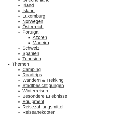
Griechenland
Irland
Island
Luxemburg
Norwegen
Österreich
Portugal
Azoren
Madeira
Schweiz
Spanien
Tunesien
Themen
Camping
Roadtrips
Wandern & Trekking
Stadtbesichtigungen
Winterreisen
Besondere Erlebnisse
Equipment
Reisezahlungsmittel
Reiseanekdoten