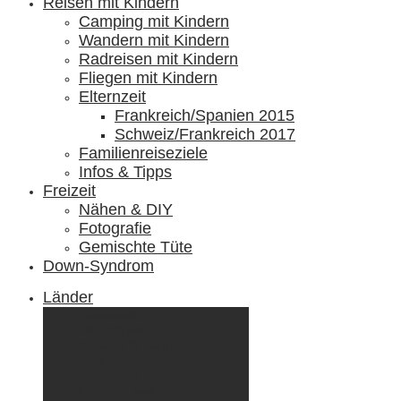
Reisen mit Kindern
Camping mit Kindern
Wandern mit Kindern
Radreisen mit Kindern
Fliegen mit Kindern
Elternzeit
Frankreich/Spanien 2015
Schweiz/Frankreich 2017
Familienreiseziele
Infos & Tipps
Freizeit
Nähen & DIY
Fotografie
Gemischte Tüte
Down-Syndrom
Länder
Dänemark
Deutschland
Ecuador & Galápagos
Finnland
Frankreich
Griechenland