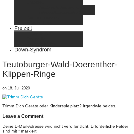
Elternzeit
Frankreich/Spanien 2015
Schweiz/Frankreich 2017
Familienreiseziele
Infos & Tipps
Freizeit
Nähen & DIY
Fotografie
Gemischte Tüte
Down-Syndrom
Teutoburger-Wald-Doerenther-
Klippen-Ringe
on
18. Juli 2020
Trimm Dich Geräte oder Kinderspielplatz? Irgendwie beides.
Leave a Comment
Deine E-Mail-Adresse wird nicht veröffentlicht.
Erforderliche Felder
sind mit
*
markiert