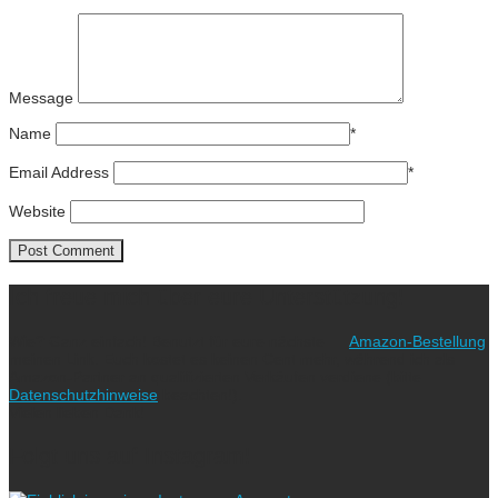
Message
Name
*
Email Address
*
Website
Ich freue mich über eure Unterstützung!
Wie? Ganz einfach! Benutzt für eure nächste
Amazon-Bestellung
meinen Link. Euch kostet es keinen Cent mehr, während ich als
Amazon-Partner an qualifizierten Verkäufen verdiene (bitte
Datenschutzhinweise
beachten!).
Vielen lieben Dank!
Folgt uns auf Instagram!