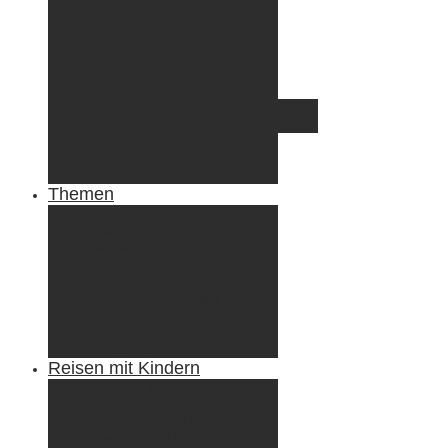
Irland
Island
Luxemburg
Norwegen
Österreich
Portugal
Azoren
Madeira
Schweiz
Spanien
Tunesien
Themen
Camping
Roadtrips
Wandern & Trekking
Stadtbesichtigungen
Winterreisen
Besondere Erlebnisse
Equipment
Reisezahlungsmittel
Reiseanekdoten
Reisen mit Kindern
Camping mit Kindern
Wandern mit Kindern
Radreisen mit Kindern
Fliegen mit Kindern