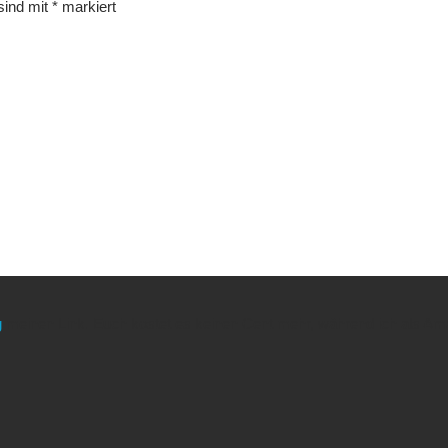
 sind mit
*
markiert
g
meinen Link. Euch kostet es keinen Cent mehr, während ich als Amaz