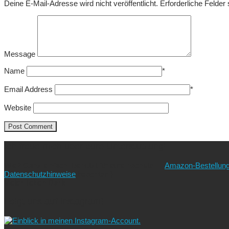
Deine E-Mail-Adresse wird nicht veröffentlicht.
Erforderliche Felder
Message
Name
*
Email Address
*
Website
Ich freue mich über eure Unterstützung!
Wie? Ganz einfach! Benutzt für eure nächste
Amazon-Bestellun
Datenschutzhinweise
beachten!).
Vielen lieben Dank!
Folgt uns auf Instagram!