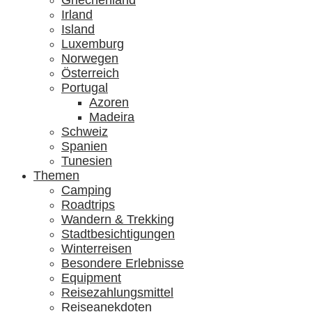
Griechenland
Irland
Island
Luxemburg
Norwegen
Österreich
Portugal
Azoren
Madeira
Schweiz
Spanien
Tunesien
Themen
Camping
Roadtrips
Wandern & Trekking
Stadtbesichtigungen
Winterreisen
Besondere Erlebnisse
Equipment
Reisezahlungsmittel
Reiseanekdoten