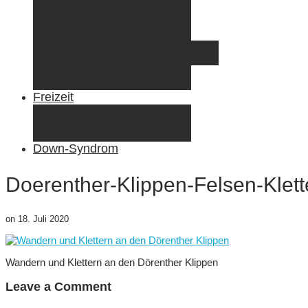
Radreisen mit Kindern
Fliegen mit Kindern
Elternzeit
Frankreich/Spanien 2015
Schweiz/Frankreich 2017
Familienreiseziele
Infos & Tipps
Freizeit
Nähen & DIY
Fotografie
Gemischte Tüte
Down-Syndrom
Doerenther-Klippen-Felsen-Klette
on
18. Juli 2020
Wandern und Klettern an den Dörenther Klippen
Leave a Comment