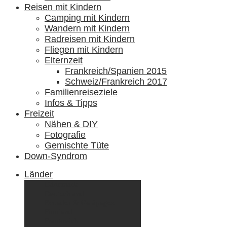
Reisen mit Kindern
Camping mit Kindern
Wandern mit Kindern
Radreisen mit Kindern
Fliegen mit Kindern
Elternzeit
Frankreich/Spanien 2015
Schweiz/Frankreich 2017
Familienreiseziele
Infos & Tipps
Freizeit
Nähen & DIY
Fotografie
Gemischte Tüte
Down-Syndrom
Länder
Dänemark
Deutschland
Ecuador & Galápagos
Finnland
Frankreich