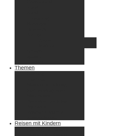
Griechenland
Irland
Island
Luxemburg
Norwegen
Österreich
Portugal
Azoren
Madeira
Schweiz
Spanien
Tunesien
Themen
Camping
Roadtrips
Wandern & Trekking
Stadtbesichtigungen
Winterreisen
Besondere Erlebnisse
Equipment
Reisezahlungsmittel
Reiseanekdoten
Reisen mit Kindern
Camping mit Kindern
Wandern mit Kindern