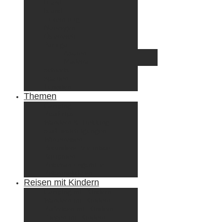
Irland
Island
Luxemburg
Norwegen
Österreich
Portugal
Azoren
Madeira
Schweiz
Spanien
Tunesien
Themen
Camping
Roadtrips
Wandern & Trekking
Stadtbesichtigungen
Winterreisen
Besondere Erlebnisse
Equipment
Reisezahlungsmittel
Reiseanekdoten
Reisen mit Kindern
Camping mit Kindern
Wandern mit Kindern
Radreisen mit Kindern
Fliegen mit Kindern