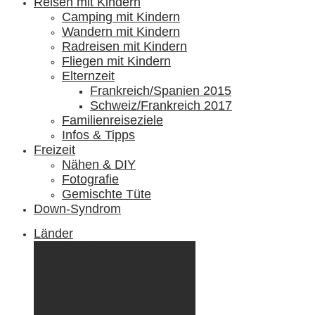
Reisen mit Kindern
Camping mit Kindern
Wandern mit Kindern
Radreisen mit Kindern
Fliegen mit Kindern
Elternzeit
Frankreich/Spanien 2015
Schweiz/Frankreich 2017
Familienreiseziele
Infos & Tipps
Freizeit
Nähen & DIY
Fotografie
Gemischte Tüte
Down-Syndrom
Länder
Dänemark
Deutschland
Ecuador & Galápagos
Finnland
Frankreich
Griechenland