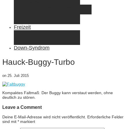
Elternzeit
Frankreich/Spanien 2015
Schweiz/Frankreich 2017
Familienreiseziele
Infos & Tipps
Freizeit
Nähen & DIY
Fotografie
Gemischte Tüte
Down-Syndrom
Hauck-Buggy-Turbo
on
25. Juli 2015
Kompaktes Faltmaß: Der Buggy kann verstaut werden, ohne
deutlich zu stören.
Leave a Comment
Deine E-Mail-Adresse wird nicht veröffentlicht.
Erforderliche Felder
sind mit
*
markiert