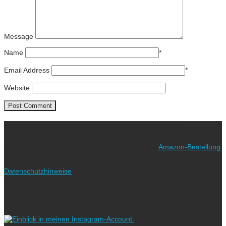
Message
Name
*
Email Address
*
Website
Ich freue mich über eure Unterstützung!
Wie? Ganz einfach! Benutzt für eure nächste
Amazon-Bestellung
meinen Link. Euch kostet es keinen Cent mehr, während ich als
Amazon-Partner an qualifizierten Verkäufen verdiene (bitte
Datenschutzhinweise
beachten!).
Vielen lieben Dank!
Folgt uns auf Instagram!