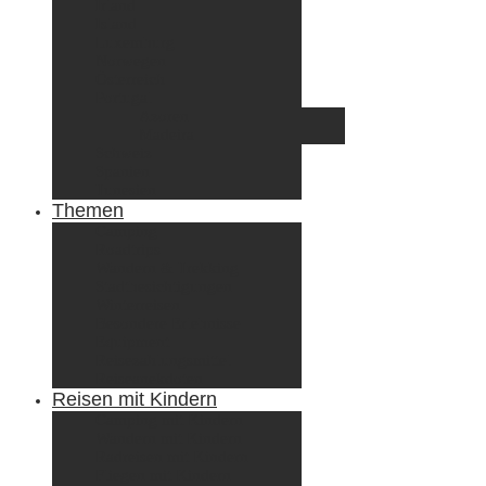
Irland
Island
Luxemburg
Norwegen
Österreich
Portugal
Azoren
Madeira
Schweiz
Spanien
Tunesien
Themen
Camping
Roadtrips
Wandern & Trekking
Stadtbesichtigungen
Winterreisen
Besondere Erlebnisse
Equipment
Reisezahlungsmittel
Reiseanekdoten
Reisen mit Kindern
Camping mit Kindern
Wandern mit Kindern
Radreisen mit Kindern
Fliegen mit Kindern