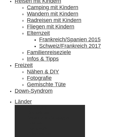
Reisen mit Kindern
Camping mit Kindern
Wandern mit Kindern
Radreisen mit Kindern
Fliegen mit Kindern
Elternzeit
Frankreich/Spanien 2015
Schweiz/Frankreich 2017
Familienreiseziele
Infos & Tipps
Freizeit
Nähen & DIY
Fotografie
Gemischte Tüte
Down-Syndrom
Länder
Dänemark
Deutschland
Ecuador & Galápagos
Finnland
Frankreich
Griechenland