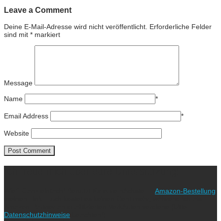
Leave a Comment
Deine E-Mail-Adresse wird nicht veröffentlicht.
Erforderliche Felder
sind mit
*
markiert
Message
Name
*
Email Address
*
Website
Ich freue mich über eure Unterstützung!
Wie? Ganz einfach! Benutzt für eure nächste
Amazon-Bestellung
meinen Link. Euch kostet es keinen Cent mehr, während ich als
Amazon-Partner an qualifizierten Verkäufen verdiene (bitte
Datenschutzhinweise
beachten!).