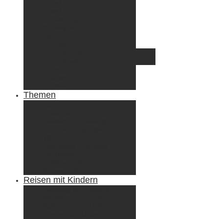
Irland
Island
Luxemburg
Norwegen
Österreich
Portugal
Azoren
Madeira
Schweiz
Spanien
Tunesien
Themen
Camping
Roadtrips
Wandern & Trekking
Stadtbesichtigungen
Winterreisen
Besondere Erlebnisse
Equipment
Reisezahlungsmittel
Reiseanekdoten
Reisen mit Kindern
Camping mit Kindern
Wandern mit Kindern
Radreisen mit Kindern
Fliegen mit Kindern