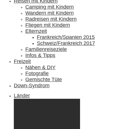
Reisen mit Kindern
Camping mit Kindern
Wandern mit Kindern
Radreisen mit Kindern
Fliegen mit Kindern
Elternzeit
Frankreich/Spanien 2015
Schweiz/Frankreich 2017
Familienreiseziele
Infos & Tipps
Freizeit
Nähen & DIY
Fotografie
Gemischte Tüte
Down-Syndrom
Länder
Dänemark
Deutschland
Ecuador & Galápagos
Finnland
Frankreich
Griechenland