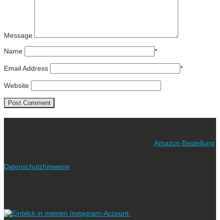
Message
Name
*
Email Address
*
Website
Ich freue mich über eure Unterstützung!
Wie? Ganz einfach! Benutzt für eure nächste
Amazon-Bestellung
meinen Link. Euch kostet es keinen Cent mehr, während ich als
Amazon-Partner an qualifizierten Verkäufen verdiene (bitte
Datenschutzhinweise
beachten!).
Vielen lieben Dank!
Folgt uns auf Instagram!