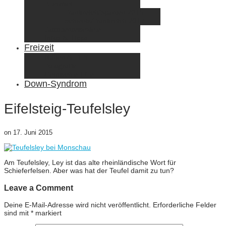
Elternzeit
Frankreich/Spanien 2015
Schweiz/Frankreich 2017
Familienreiseziele
Infos & Tipps
Freizeit
Nähen & DIY
Fotografie
Gemischte Tüte
Down-Syndrom
Eifelsteig-Teufelsley
on
17. Juni 2015
Am Teufelsley, Ley ist das alte rheinländische Wort für
Schieferfelsen. Aber was hat der Teufel damit zu tun?
Leave a Comment
Deine E-Mail-Adresse wird nicht veröffentlicht.
Erforderliche Felder
sind mit
*
markiert