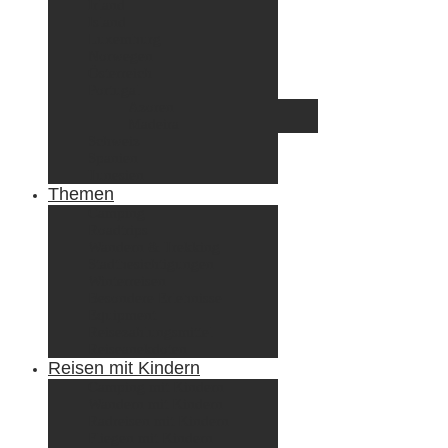
Irland
Island
Luxemburg
Norwegen
Österreich
Portugal
Azoren
Madeira
Schweiz
Spanien
Tunesien
Themen
Camping
Roadtrips
Wandern & Trekking
Stadtbesichtigungen
Winterreisen
Besondere Erlebnisse
Equipment
Reisezahlungsmittel
Reiseanekdoten
Reisen mit Kindern
Camping mit Kindern
Wandern mit Kindern
Radreisen mit Kindern
Fliegen mit Kindern