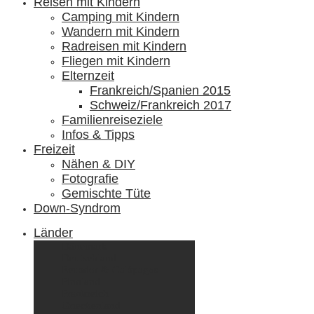
Reisen mit Kindern
Camping mit Kindern
Wandern mit Kindern
Radreisen mit Kindern
Fliegen mit Kindern
Elternzeit
Frankreich/Spanien 2015
Schweiz/Frankreich 2017
Familienreiseziele
Infos & Tipps
Freizeit
Nähen & DIY
Fotografie
Gemischte Tüte
Down-Syndrom
Länder
Dänemark
Deutschland
Ecuador & Galápagos
Finnland
Frankreich
Griechenland