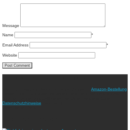
Message
Name
*
Email Address
*
Website
Ich freue mich über eure Unterstützung!
Wie? Ganz einfach! Benutzt für eure nächste
Amazon-Bestellung
meinen Link. Euch kostet es keinen Cent mehr, während ich als
Amazon-Partner an qualifizierten Verkäufen verdiene (bitte
Datenschutzhinweise
beachten!).
Vielen lieben Dank!
Folgt uns auf Instagram!