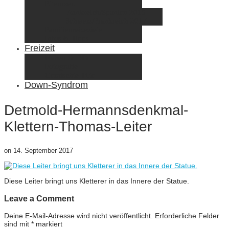
Elternzeit
Frankreich/Spanien 2015
Schweiz/Frankreich 2017
Familienreiseziele
Infos & Tipps
Freizeit
Nähen & DIY
Fotografie
Gemischte Tüte
Down-Syndrom
Detmold-Hermannsdenkmal-
Klettern-Thomas-Leiter
on
14. September 2017
Diese Leiter bringt uns Kletterer in das Innere der Statue.
Leave a Comment
Deine E-Mail-Adresse wird nicht veröffentlicht.
Erforderliche Felder
sind mit
*
markiert