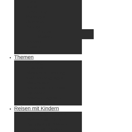
Irland
Island
Luxemburg
Norwegen
Österreich
Portugal
Azoren
Madeira
Schweiz
Spanien
Tunesien
Themen
Camping
Roadtrips
Wandern & Trekking
Stadtbesichtigungen
Winterreisen
Besondere Erlebnisse
Equipment
Reisezahlungsmittel
Reiseanekdoten
Reisen mit Kindern
Camping mit Kindern
Wandern mit Kindern
Radreisen mit Kindern
Fliegen mit Kindern