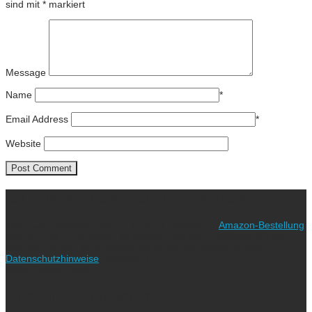
sind mit
*
markiert
Message
Name
*
Email Address
*
Website
Ich freue mich über eure Unterstützung!
Wie? Ganz einfach! Benutzt für eure nächste
Amazon-Bestellung
meinen Link. Euch kostet es keinen Cent mehr, während ich als
Amazon-Partner an qualifizierten Verkäufen verdiene (bitte
Datenschutzhinweise
beachten!).
Vielen lieben Dank!
Folgt uns auf Instagram!