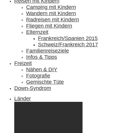
Reisen mit Kindern
Camping mit Kindern
Wandern mit Kindern
Radreisen mit Kindern
Fliegen mit Kindern
Elternzeit
Frankreich/Spanien 2015
Schweiz/Frankreich 2017
Familienreiseziele
Infos & Tipps
Freizeit
Nähen & DIY
Fotografie
Gemischte Tüte
Down-Syndrom
Länder
Dänemark
Deutschland
Ecuador & Galápagos
Finnland
Frankreich
Griechenland