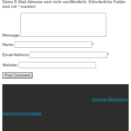
Deine E-Mail-Adresse wird nicht veröffentlicht.
Erforderliche Felder
sind mit
*
markiert
Message
Name
*
Email Address
*
Website
Ich freue mich über eure Unterstützung!
Wie? Ganz einfach! Benutzt für eure nächste
Amazon-Bestellung
meinen Link. Euch kostet es keinen Cent mehr, während ich als
Amazon-Partner an qualifizierten Verkäufen verdiene (bitte
Datenschutzhinweise
beachten!).
Vielen lieben Dank!
Folgt uns auf Instagram!