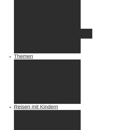
Irland
Island
Luxemburg
Norwegen
Österreich
Portugal
Azoren
Madeira
Schweiz
Spanien
Tunesien
Themen
Camping
Roadtrips
Wandern & Trekking
Stadtbesichtigungen
Winterreisen
Besondere Erlebnisse
Equipment
Reisezahlungsmittel
Reiseanekdoten
Reisen mit Kindern
Camping mit Kindern
Wandern mit Kindern
Radreisen mit Kindern
Fliegen mit Kindern