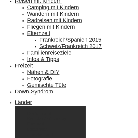
Reisen mit Kindern
Camping mit Kindern
Wandern mit Kindern
Radreisen mit Kindern
Fliegen mit Kindern
Elternzeit
Frankreich/Spanien 2015
Schweiz/Frankreich 2017
Familienreiseziele
Infos & Tipps
Freizeit
Nähen & DIY
Fotografie
Gemischte Tüte
Down-Syndrom
Länder
Dänemark
Deutschland
Ecuador & Galápagos
Finnland
Frankreich
Griechenland