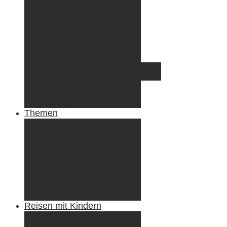
Griechenland
Irland
Island
Luxemburg
Norwegen
Österreich
Portugal
Azoren
Madeira
Schweiz
Spanien
Tunesien
Themen
Camping
Roadtrips
Wandern & Trekking
Stadtbesichtigungen
Winterreisen
Besondere Erlebnisse
Equipment
Reisezahlungsmittel
Reiseanekdoten
Reisen mit Kindern
Camping mit Kindern
Wandern mit Kindern