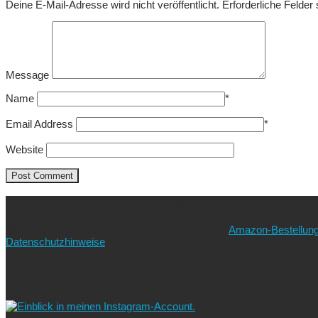
Deine E-Mail-Adresse wird nicht veröffentlicht.
Erforderliche Felder
Message
Name
*
Email Address
*
Website
Ich freue mich über eure Unterstützung!
Wie? Ganz einfach! Benutzt für eure nächste
Amazon-Bestellun
Datenschutzhinweise
beachten!).
Vielen lieben Dank!
Folgt uns auf Instagram!