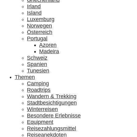
Griechenland
Irland
Island
Luxemburg
Norwegen
Österreich
Portugal
Azoren
Madeira
Schweiz
Spanien
Tunesien
Themen
Camping
Roadtrips
Wandern & Trekking
Stadtbesichtigungen
Winterreisen
Besondere Erlebnisse
Equipment
Reisezahlungsmittel
Reiseanekdoten