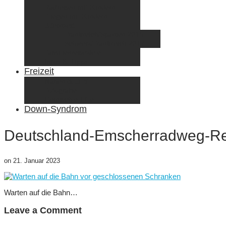
Radreisen mit Kindern
Fliegen mit Kindern
Elternzeit
Frankreich/Spanien 2015
Schweiz/Frankreich 2017
Familienreiseziele
Infos & Tipps
Freizeit
Nähen & DIY
Fotografie
Gemischte Tüte
Down-Syndrom
Deutschland-Emscherradweg-Re
on
21. Januar 2023
Warten auf die Bahn…
Leave a Comment