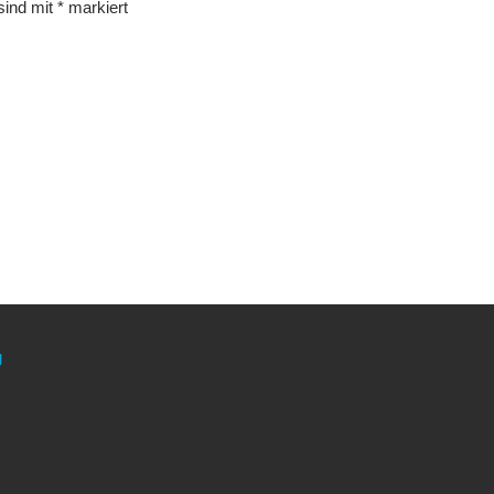
 sind mit
*
markiert
g
meinen Link. Euch kostet es keinen Cent mehr, während ich als Amaz