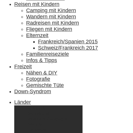
Reisen mit Kindern
Camping mit Kindern
Wandern mit Kindern
Radreisen mit Kindern
Fliegen mit Kindern
Elternzeit
Frankreich/Spanien 2015
Schweiz/Frankreich 2017
Familienreiseziele
Infos & Tipps
Freizeit
Nähen & DIY
Fotografie
Gemischte Tüte
Down-Syndrom
Länder
Dänemark
Deutschland
Ecuador & Galápagos
Finnland
Frankreich