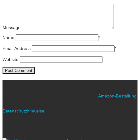
Message
Name
*
Email Address
*
Website
Ich freue mich über eure Unterstützung!
Wie? Ganz einfach! Benutzt für eure nächste
Amazon-Bestellung
meinen Link. Euch kostet es keinen Cent mehr, während ich als
Amazon-Partner an qualifizierten Verkäufen verdiene (bitte
Datenschutzhinweise
beachten!).
Vielen lieben Dank!
Folgt uns auf Instagram!