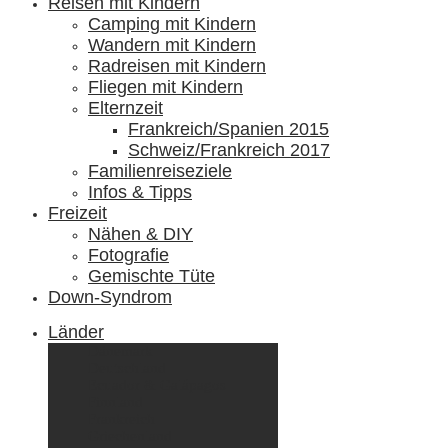
Reisen mit Kindern
Camping mit Kindern
Wandern mit Kindern
Radreisen mit Kindern
Fliegen mit Kindern
Elternzeit
Frankreich/Spanien 2015
Schweiz/Frankreich 2017
Familienreiseziele
Infos & Tipps
Freizeit
Nähen & DIY
Fotografie
Gemischte Tüte
Down-Syndrom
Länder
Dänemark
Deutschland
Ecuador & Galápagos
Finnland
Frankreich
Griechenland