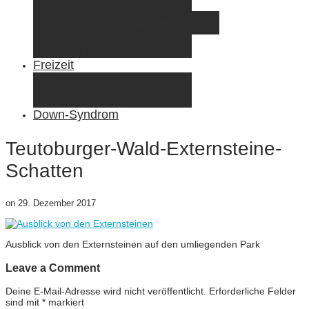
Elternzeit
Frankreich/Spanien 2015
Schweiz/Frankreich 2017
Familienreiseziele
Infos & Tipps
Freizeit
Nähen & DIY
Fotografie
Gemischte Tüte
Down-Syndrom
Teutoburger-Wald-Externsteine-
Schatten
on
29. Dezember 2017
Ausblick von den Externsteinen auf den umliegenden Park
Leave a Comment
Deine E-Mail-Adresse wird nicht veröffentlicht.
Erforderliche Felder
sind mit
*
markiert