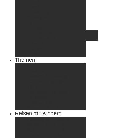
Irland
Island
Luxemburg
Norwegen
Österreich
Portugal
Azoren
Madeira
Schweiz
Spanien
Tunesien
Themen
Camping
Roadtrips
Wandern & Trekking
Stadtbesichtigungen
Winterreisen
Besondere Erlebnisse
Equipment
Reisezahlungsmittel
Reiseanekdoten
Reisen mit Kindern
Camping mit Kindern
Wandern mit Kindern
Radreisen mit Kindern
Fliegen mit Kindern