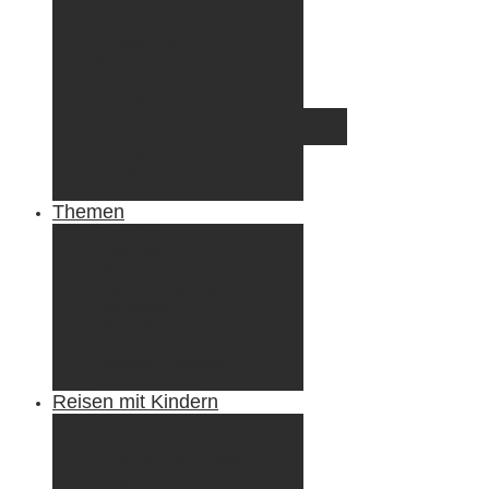
Irland
Island
Luxemburg
Norwegen
Österreich
Portugal
Azoren
Madeira
Schweiz
Spanien
Tunesien
Themen
Camping
Roadtrips
Wandern & Trekking
Stadtbesichtigungen
Winterreisen
Besondere Erlebnisse
Equipment
Reisezahlungsmittel
Reiseanekdoten
Reisen mit Kindern
Camping mit Kindern
Wandern mit Kindern
Radreisen mit Kindern
Fliegen mit Kindern