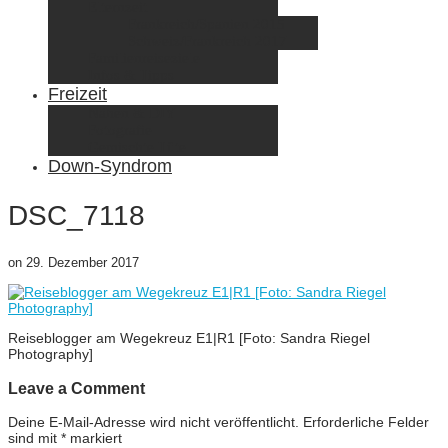
Elternzeit
Frankreich/Spanien 2015
Schweiz/Frankreich 2017
Familienreiseziele
Infos & Tipps
Freizeit
Nähen & DIY
Fotografie
Gemischte Tüte
Down-Syndrom
DSC_7118
on
29. Dezember 2017
Reiseblogger am Wegekreuz E1|R1 [Foto: Sandra Riegel
Photography]
Leave a Comment
Deine E-Mail-Adresse wird nicht veröffentlicht.
Erforderliche Felder
sind mit
*
markiert