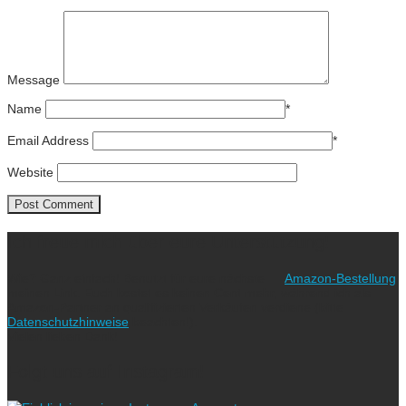
Message
Name
*
Email Address
*
Website
Ich freue mich über eure Unterstützung!
Wie? Ganz einfach! Benutzt für eure nächste
Amazon-Bestellung
meinen Link. Euch kostet es keinen Cent mehr, während ich als
Amazon-Partner an qualifizierten Verkäufen verdiene (bitte
Datenschutzhinweise
beachten!).
Vielen lieben Dank!
Folgt uns auf Instagram!