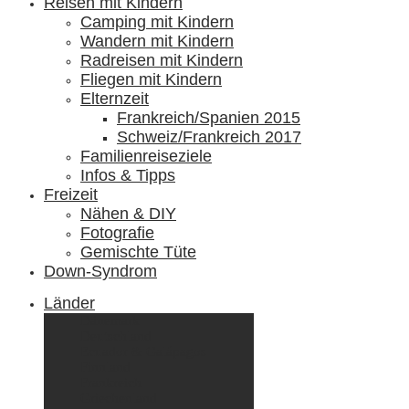
Reisen mit Kindern
Camping mit Kindern
Wandern mit Kindern
Radreisen mit Kindern
Fliegen mit Kindern
Elternzeit
Frankreich/Spanien 2015
Schweiz/Frankreich 2017
Familienreiseziele
Infos & Tipps
Freizeit
Nähen & DIY
Fotografie
Gemischte Tüte
Down-Syndrom
Länder
Dänemark
Deutschland
Ecuador & Galápagos
Finnland
Frankreich
Griechenland