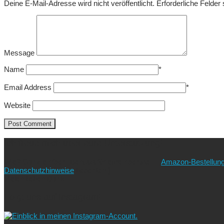
Deine E-Mail-Adresse wird nicht veröffentlicht.
Erforderliche Felder
Message
Name
*
Email Address
*
Website
Ich freue mich über eure Unterstützung!
Wie? Ganz einfach! Benutzt für eure nächste
Amazon-Bestellun
Datenschutzhinweise
beachten!).
Vielen lieben Dank!
Folgt uns auf Instagram!