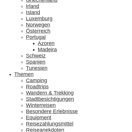
Griechenland
Irland
Island
Luxemburg
Norwegen
Österreich
Portugal
Azoren
Madeira
Schweiz
Spanien
Tunesien
Themen
Camping
Roadtrips
Wandern & Trekking
Stadtbesichtigungen
Winterreisen
Besondere Erlebnisse
Equipment
Reisezahlungsmittel
Reiseanekdoten