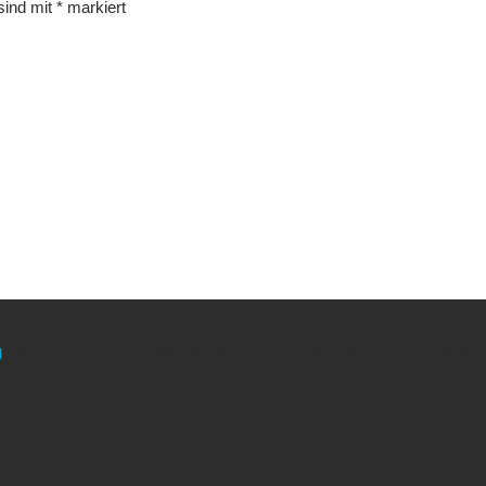
 sind mit
*
markiert
g
meinen Link. Euch kostet es keinen Cent mehr, während ich als Amaz