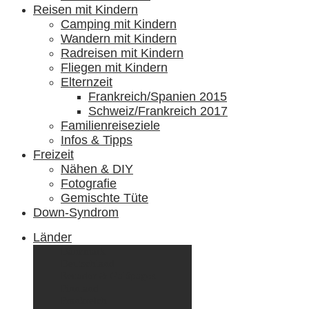
Reisen mit Kindern
Camping mit Kindern
Wandern mit Kindern
Radreisen mit Kindern
Fliegen mit Kindern
Elternzeit
Frankreich/Spanien 2015
Schweiz/Frankreich 2017
Familienreiseziele
Infos & Tipps
Freizeit
Nähen & DIY
Fotografie
Gemischte Tüte
Down-Syndrom
Länder
Dänemark
Deutschland
Ecuador & Galápagos
Finnland
Frankreich