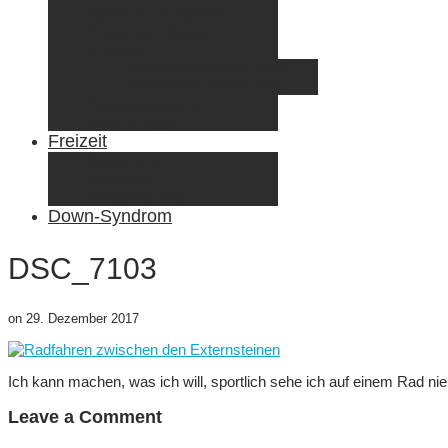
Radreisen mit Kindern
Fliegen mit Kindern
Elternzeit
Frankreich/Spanien 2015
Schweiz/Frankreich 2017
Familienreiseziele
Infos & Tipps
Freizeit
Nähen & DIY
Fotografie
Gemischte Tüte
Down-Syndrom
DSC_7103
on
29. Dezember 2017
Ich kann machen, was ich will, sportlich sehe ich auf einem Rad nie 
Leave a Comment