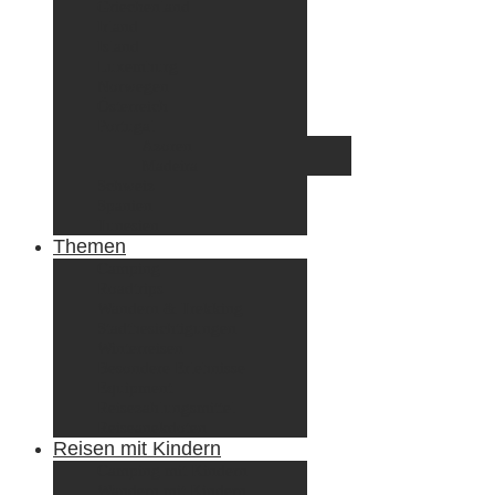
Griechenland
Irland
Island
Luxemburg
Norwegen
Österreich
Portugal
Azoren
Madeira
Schweiz
Spanien
Tunesien
Themen
Camping
Roadtrips
Wandern & Trekking
Stadtbesichtigungen
Winterreisen
Besondere Erlebnisse
Equipment
Reisezahlungsmittel
Reiseanekdoten
Reisen mit Kindern
Camping mit Kindern
Wandern mit Kindern