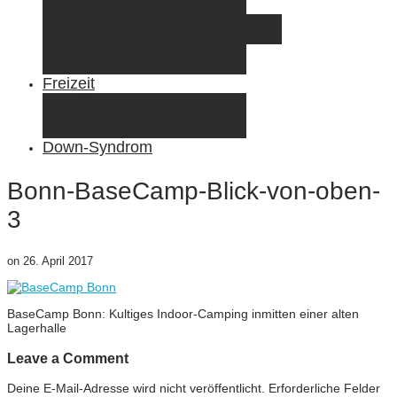
Elternzeit
Frankreich/Spanien 2015
Schweiz/Frankreich 2017
Familienreiseziele
Infos & Tipps
Freizeit
Nähen & DIY
Fotografie
Gemischte Tüte
Down-Syndrom
Bonn-BaseCamp-Blick-von-oben-
3
on
26. April 2017
BaseCamp Bonn: Kultiges Indoor-Camping inmitten einer alten
Lagerhalle
Leave a Comment
Deine E-Mail-Adresse wird nicht veröffentlicht.
Erforderliche Felder