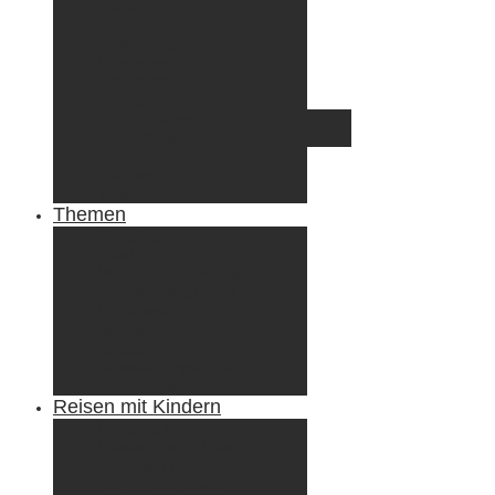
Irland
Island
Luxemburg
Norwegen
Österreich
Portugal
Azoren
Madeira
Schweiz
Spanien
Tunesien
Themen
Camping
Roadtrips
Wandern & Trekking
Stadtbesichtigungen
Winterreisen
Besondere Erlebnisse
Equipment
Reisezahlungsmittel
Reiseanekdoten
Reisen mit Kindern
Camping mit Kindern
Wandern mit Kindern
Radreisen mit Kindern
Fliegen mit Kindern