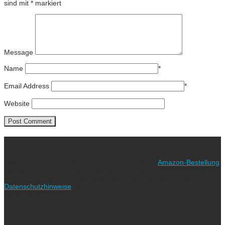
sind mit
*
markiert
Message
Name
*
Email Address
*
Website
Ich freue mich über eure Unterstützung!
Wie? Ganz einfach! Benutzt für eure nächste
Amazon-Bestellung
meinen Link. Euch kostet es keinen Cent mehr, während ich als
Amazon-Partner an qualifizierten Verkäufen verdiene (bitte
Datenschutzhinweise
beachten!).
Vielen lieben Dank!
Folgt uns auf Instagram!