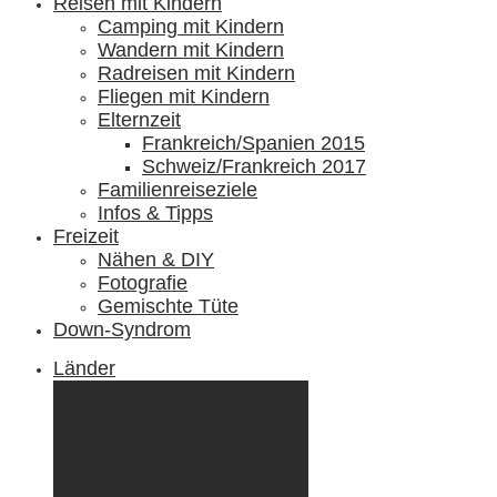
Reisen mit Kindern
Camping mit Kindern
Wandern mit Kindern
Radreisen mit Kindern
Fliegen mit Kindern
Elternzeit
Frankreich/Spanien 2015
Schweiz/Frankreich 2017
Familienreiseziele
Infos & Tipps
Freizeit
Nähen & DIY
Fotografie
Gemischte Tüte
Down-Syndrom
Länder
Dänemark
Deutschland
Ecuador & Galápagos
Finnland
Frankreich
Griechenland